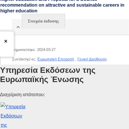
recommendation on attractive and sustainable careers in
higher education
Στοιχεία έκδοσης
Δημοσιεύτηκε:
2024-03-27
Συντάκτης/-ες:
Ευρωπαϊκή Επιτροπή
,
Γενική Διεύθυνση
Εκπαίδευσης, Νεολαίας, Αθλητισμού και Πολιτισμού
(
Ευρωπαϊκή
Υπηρεσία Εκδόσεων της
Επιτροπή
)
Ευρωπαϊκής Ένωσης
Θέμα:
αναγνώριση διπλωμάτων
,
ανώτατη εκπαίδευση
,
αρχή της
αμοιβαίας αναγνώρισης
,
Διαδικασία της Μπολόνια
,
εκπαιδευτικός
,
Διαχείριση ιστότοπου:
επαγγελματική σταδιοδρομία
,
ευρωπαϊκή συνεργασία
,
κινητικότητα
διδασκομένων
,
ποιότητα της διδασκαλίας
,
τίτλος σπουδών
CELEX : 52024SC0074
IMMC : SWD(2024)74 final