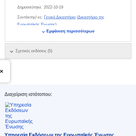
Δημοσιεύτηκε:
2022-10-19
Συντάκτης/-ες:
Γενικό Δικαστήριο
(
Δικαστήριο της
Ευρωπαϊκής Ένωσης
)
Εμφάνιση περισσότερων
Θέμα:
δέρμα
,
δίκαιο εμπορικών σημάτων
,
προσωπικά
είδη
,
σήμα κατατεθέν
,
σήμα της ΕΕ
Σχετικές εκδόσεις
(5)
CELEX : 62021TA0275
OJ : JOC_2023_007_R_0033
IMMC : ARR-T-0275-2021
Διαχείριση ιστότοπου:
Υπηρεσία Εκδόσεων της Ευρωπαϊκής Ένωσης
Υπηρεσία Εκδόσεων της Ευρωπαϊκής Ένωσης