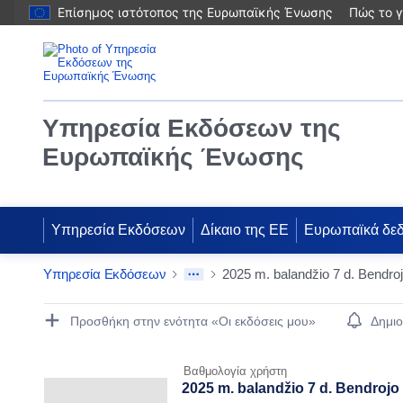
Επίσημος ιστότοπος της Ευρωπαϊκής Ένωσης
Πώς το γ
Υπηρεσία Εκδόσεων της
Ευρωπαϊκής Ένωσης
Υπηρεσία Εκδόσεων
Δίκαιο της ΕΕ
Ευρωπαϊκά δε
Υπηρεσία Εκδόσεων
2025 m. balandžio 7 d. Bendrojo
Publication Detail Actions Portlet
Προσθήκη στην ενότητα «Οι εκδόσεις μου»
Δημιο
Βαθμολογία χρήστη
2025 m. balandžio 7 d. Bendrojo T