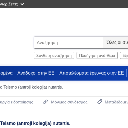
νωρίζετε;
S
e
l
Σύνθετη αναζήτηση
Πλοήγηση ανά θέμα
Εξ
e
c
δομένα
Ανάδοχοι στην ΕΕ
Αποτελέσματα έρευνας στην ΕΕ
t
 Teismo (antroji kolegija) nutartis.
υργία ειδοποίησης
Μόνιμος σύνδεσμος
Μεταδεδομέ
(Ανοίγει νέο παρ
eismo (antroji kolegija) nutartis.