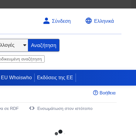
Σύνδεση
Ελληνικά
Αναζήτηση
ειδικευμένη αναζήτηση
EU Whoiswho
Εκδόσεις της ΕΕ
Βοήθεια
να σε RDF
Eνσωμάτωση στον ιστότοπο
άθυρο)