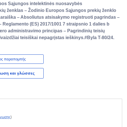
opos Sąjungos intelektinės nuosavybės
ių ženklas – Žodinio Europos Sąjungos prekių ženklo
raiška – Absoliutus atsisakymo registruoti pagrindas –
Reglamento (ES) 2017/1001 7 straipsnio 1 dalies b
ero administravimo principas – Pagrindinių teisių
kivaizdžiai teisiškai nepagrįstas ieškinys.#Byla T-80/24.
ος παραπομπής
ωση και γλώσσες
Ένωσης
)