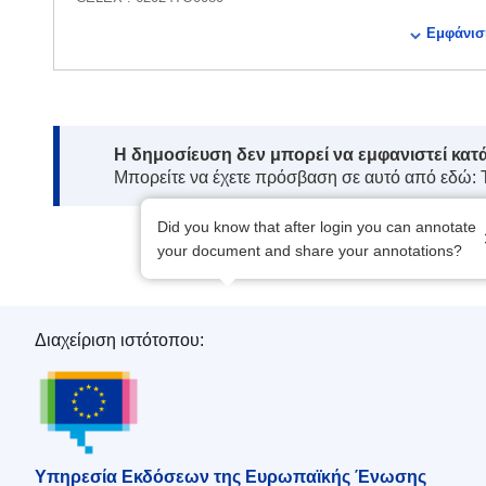
ECLI : ECLI:EU:T:2025:390
Εμφάνισ
Note:
Η δημοσίευση δεν μπορεί να εμφανιστεί κατ
Μπορείτε να έχετε πρόσβαση σε αυτό από εδώ:
Did you know that after login you can annotate
your document and share your annotations?
Διαχείριση ιστότοπου:
Υπηρεσία Εκδόσεων της Ευρωπαϊκής Ένωση
Υπηρεσία Εκδόσεων της Ευρωπαϊκής Ένωσης