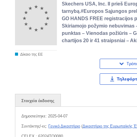
Skechers USA, Inc. II prieš Eur
tarnybą.#Europos Sąjungos prek
GO HANDS FREE registracijos pa
Skiriamojo požymio nebuvimas – 
punktas – Vienodas požiūris – G
chartijos 20 ir 41 straipsniai – A
Δίκαιο της ΕΕ
Τρόπ
Τηλεφόρτ
Στοιχεία έκδοσης
Δημοσιεύτηκε:
2025-04-07
Συντάκτης/-ες:
Γενικό Δικαστήριο
(
Δικαστήριο της Ευρωπαϊκής 
CELEX : 62024TO0080