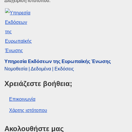
Υπηρεσία Εκδόσεων της Ευρω
Διαχείριση ιστότοπου:
Θέμα:
έλεγχος των κρατικών ενισχύσεων
,
Γαλλία
,
Γερμανία
,
γεωργικές ενισχύσεις
,
γεωργική
εκμετάλλευση
,
Ιταλία
,
κρατικές ενισχύσεις
,
μικρομεσαίες επιχειρήσεις
,
Σλοβενία
CELEX : 52007XC0828(02)
OJ : JOC_2007_200_R_0008_01
Υπηρεσία Εκδόσεων της Ευρωπαϊκής Ένωσης
Νομοθεσία | Δεδομένα | Εκδόσεις
Χρειάζεστε βοήθεια;
Επικοινωνία
Χάρτης ιστότοπου
Ακολουθήστε μας