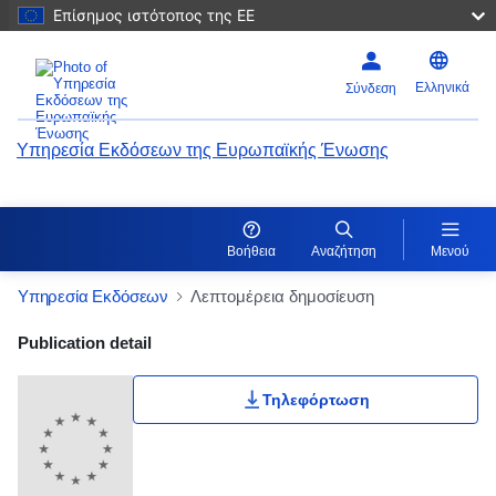
Επίσημος ιστότοπος της ΕΕ
Ελληνικά
Σύνδεση
Υπηρεσία Εκδόσεων της Ευρωπαϊκής Ένωσης
Βοήθεια
Αναζήτηση
Μενού
Υπηρεσία Εκδόσεων
Λεπτομέρεια δημοσίευση
Publication Detail Actions Portlet
Publication detail
Τηλεφόρτωση