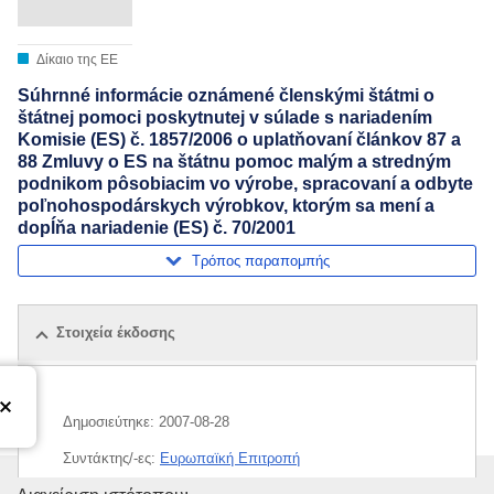
Δίκαιο της ΕΕ
Súhrnné informácie oznámené členskými štátmi o
štátnej pomoci poskytnutej v súlade s nariadením
Komisie (ES) č. 1857/2006 o uplatňovaní článkov 87 a
88 Zmluvy o ES na štátnu pomoc malým a stredným
podnikom pôsobiacim vo výrobe, spracovaní a odbyte
poľnohospodárskych výrobkov, ktorým sa mení a
dopĺňa nariadenie (ES) č. 70/2001
Τρόπος παραπομπής
Στοιχεία έκδοσης
Δημοσιεύτηκε:
2007-08-28
Συντάκτης/-ες:
Ευρωπαϊκή Επιτροπή