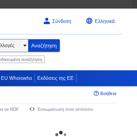
Σύνδεση
Ελληνικά
Αναζήτηση
ειδικευμένη αναζήτηση
EU Whoiswho
Εκδόσεις της ΕΕ
Βοήθεια
να σε RDF
Eνσωμάτωση στον ιστότοπο
άθυρο)