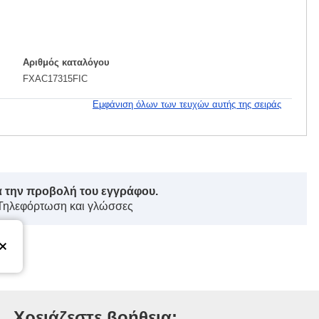
Αριθμός καταλόγου
FXAC17315FIC
Εμφάνιση όλων των τευχών αυτής της σειράς
ά την προβολή του εγγράφου.
 Τηλεφόρτωση και γλώσσες
ωπαϊκής Ένωσης
Χρειάζεστε βοήθεια;