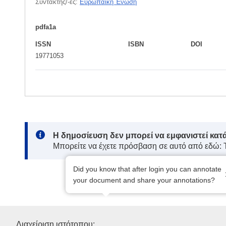
Συντάκτης/-ες:
Ευρωπαϊκή Ένωση
pdfa1a
ISSN
ISBN
DOI
19771053
Note:
Η δημοσίευση δεν μπορεί να εμφανιστεί κατ
Μπορείτε να έχετε πρόσβαση σε αυτό από εδώ:
Did you know that after login you can annotate
your document and share your annotations?
Υπηρεσία Εκδόσεων της Ευρ
Διαχείριση ιστότοπου: