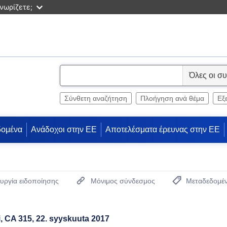
νωρίζετε;
S
e
l
Σύνθετη αναζήτηση
Πλοήγηση ανά θέμα
Εξ
e
c
δομένα
Ανάδοχοι στην ΕΕ
Αποτελέσματα έρευνας στην ΕΕ
t
υργία ειδοποίησης
Μόνιμος σύνδεσμος
Μεταδεδομέ
(Ανοίγει νέο παρ
i, CA 315, 22. syyskuuta 2017