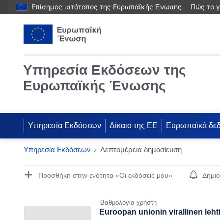
Επίσημος ιστότοπος της Ευρωπαϊκής Ένωσης
Πώς το γ
Υπηρεσία Εκδόσεων της
Ευρωπαϊκής Ένωσης
Υπηρεσία Εκδόσεων
Δίκαιο της ΕΕ
Ευρωπαϊκά δε
Υπηρεσία Εκδόσεων
Λεπτομέρεια δημοσίευση
Publication Detail Actions Portlet
Προσθήκη στην ενότητα «Οι εκδόσεις μου»
Δημιο
Βαθμολογία χρήστη
Euroopan unionin virallinen leht