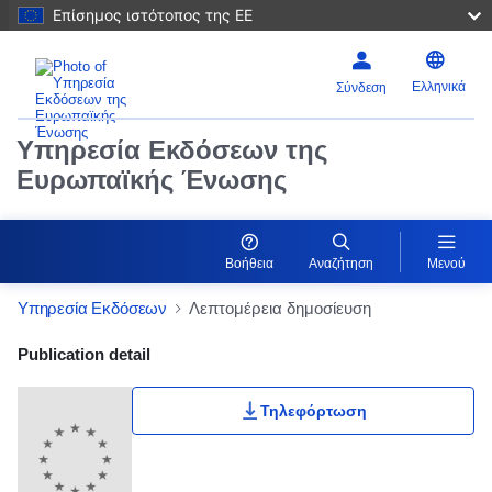
Επίσημος ιστότοπος της ΕΕ
Ελληνικά
Σύνδεση
Υπηρεσία Εκδόσεων της
Ευρωπαϊκής Ένωσης
Βοήθεια
Αναζήτηση
Μενού
Υπηρεσία Εκδόσεων
Λεπτομέρεια δημοσίευση
Publication Detail Actions Portlet
Publication detail
Τηλεφόρτωση