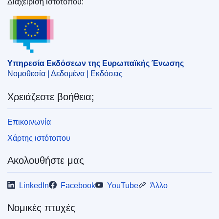
Διαχείριση ιστότοπου:
ζήτημα της Πλαιστίνης
,
Μέση και Εγγύς Ανατολή
Υπηρεσία Εκδόσεων της Ευρωπαϊκής Ένωσης
CELEX : 32025D0976
ELI :
dec/2025/976/oj
OJ : L_202500976
Υπηρεσία Εκδόσεων της Ευρωπαϊκής Ένωσης
IMMC : ST 8298 2025 INIT
Νομοθεσία | Δεδομένα | Εκδόσεις
EDITION : ad423611-35dc-11f0-8a44-01aa75ed71a1
Χρειάζεστε βοήθεια;
EDITION : df8652ad-6441-11f1-9b18-01aa75ed71a1
Επικοινωνία
Χάρτης ιστότοπου
pdfa2a
Ακολουθήστε μας
Εμφάνιση όλων των τευχών αυτής της σειράς
LinkedIn
Facebook
YouTube
Άλλο
Νομικές πτυχές