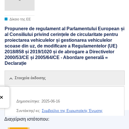
Δίκαιο της ΕΕ
Propunere de regulament al Parlamentului European și
al Consiliului privind cerințele de circularitate pentru
proiectarea vehiculelor și gestionarea vehiculelor
scoase din uz, de modificare a Regulamentelor (UE)
2018/858 și 2019/1020 și de abrogare a Directivelor
2000/53/CE și 2005/64/CE - Abordare generală =
Declarație
Στοιχεία έκδοσης
Δημοσιεύτηκε:
2025-06-16
Συντάκτης/-ες:
Συμβούλιο της Ευρωπαϊκής Ένωσης
Διαχείριση ιστότοπου:
IMMC : ST 10092 2025 ADD 1
Υπηρεσία Εκδόσεων της Ευρωπαϊκής Ένωσης