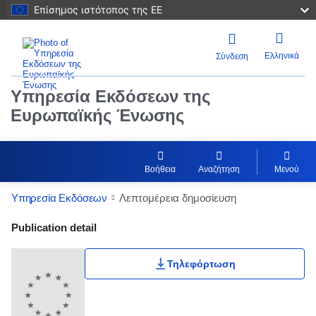
Επίσημος ιστότοπος της ΕΕ
Ελληνικά
Σύνδεση
Υπηρεσία Εκδόσεων της
Ευρωπαϊκής Ένωσης
Βοήθεια
Αναζήτηση
Μενού
Υπηρεσία Εκδόσεων
Λεπτομέρεια δημοσίευση
Publication Detail Actions Portlet
Publication detail
Τηλεφόρτωση