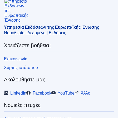
,
αλιευτικό πλοίο
,
ανταλλαγή πληροφοριών
,
διατήρηση
των αλιευτικών πόρων
,
διεθνής συνεργασία
,
θαλάσσια
αλιεία
,
κοινή αλιευτική πολιτική
,
σημαία πλοίου
,
τρίτες
χώρες
Υπηρεσία Εκδόσεων της Ευρωπαϊκής Ένωσης
CELEX : 32017D1333
Νομοθεσία | Δεδομένα | Εκδόσεις
ELI :
dec_impl/2017/1333/oj
Χρειάζεστε βοήθεια;
OJ : JOL_2017_185_R_0010
IMMC : ST 10307 2017 INIT
Επικοινωνία
Χάρτης ιστότοπου
Ακολουθήστε μας
LinkedIn
Facebook
YouTube
Άλλο
Νομικές πτυχές