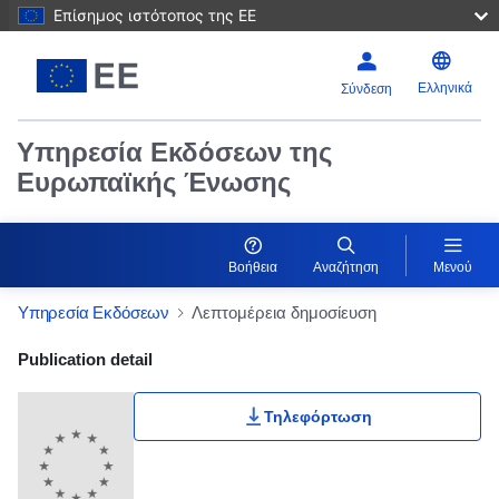
Επίσημος ιστότοπος της ΕΕ
Ελληνικά
Σύνδεση
Υπηρεσία Εκδόσεων της
Ευρωπαϊκής Ένωσης
Βοήθεια
Αναζήτηση
Μενού
Υπηρεσία Εκδόσεων
Λεπτομέρεια δημοσίευση
Publication Detail Actions Portlet
Publication detail
Βαθμολογία χρήστη
Τηλεφόρτωση