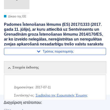
Δίκαιο της ΕΕ
Padomes Īstenošanas lēmums (ES) 2017/1333 (2017.
gada 11. jūlijs), ar kuru attiecībā uz Sentvinsentu un
Grenadīnām groza Īstenošanas lēmumu 2014/170/ES,
ar ko izveido nelegālas, nereģistrētas un neregulētas
zvejas apkarošanā nesadarbīgu trešo valstu sarakstu
Τρόπος παραπομπής
Στοιχεία έκδοσης
Δημοσιεύτηκε:
2017-07-11
Συντάκτης/-ες:
Συμβούλιο της Ευρωπαϊκής Ένωσης
Διαχείριση ιστότοπου:
Θέμα:
Άγιος Βικέντιος και Γρεναδίνες
,
αλιευτικοί έλεγχοι
Υπηρεσία Εκδόσεων της Ευρωπαϊκής Ένωσης