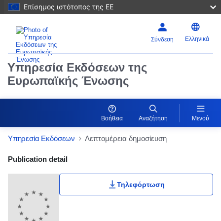
Επίσημος ιστότοπος της ΕΕ
Ελληνικά
Σύνδεση
Υπηρεσία Εκδόσεων της
Ευρωπαϊκής Ένωσης
Βοήθεια
Αναζήτηση
Μενού
Υπηρεσία Εκδόσεων
Λεπτομέρεια δημοσίευση
Publication Detail Actions Portlet
Publication detail
Τηλεφόρτωση