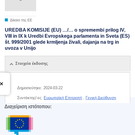
Δίκαιο της ΕΕ
UREDBA KOMISIJE (EU) …/… o spremembi prilog IV,
VIII in IX k Uredbi Evropskega parlamenta in Sveta (ES)
št. 999/2001 glede krmljenja živali, dajanja na trg in
uvoza v Unijo
Στοιχεία έκδοσης
Δημοσιεύτηκε:
2024-03-22
Συντάκτης/-ες:
Ευρωπαϊκή Επιτροπή
,
Γενική Διεύθυνση
Υγείας και Ασφάλειας των Τροφίμων
(
Ευρωπαϊκή
Διαχείριση ιστότοπου:
Επιτροπή
)
Υπηρεσία Εκδόσεων της Ευρωπαϊκής Ένωσης
IMMC : C(2024)1813