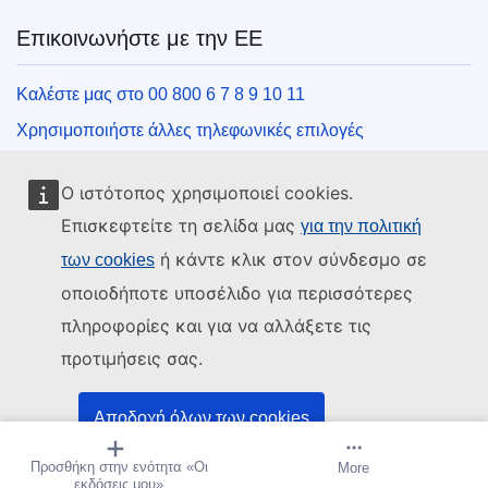
Επικοινωνήστε με την ΕΕ
Καλέστε μας στο 00 800 6 7 8 9 10 11
Χρησιμοποιήστε άλλες τηλεφωνικές επιλογές
Γράψτε μας μέσω της φόρμας επικοινωνίας
Ο ιστότοπος χρησιμοποιεί cookies.
Συναντήστε μας σε ένα από τα κέντρα της ΕΕ
Επισκεφτείτε τη σελίδα μας
για την πολιτική
ή κάντε κλικ στον σύνδεσμο σε
των cookies
Μέσα κοινωνικής δικτύωσης
οποιοδήποτε υποσέλιδο για περισσότερες
Αναζητήστε τα κανάλια της ΕΕ στα μέσα κοινωνικής
πληροφορίες και για να αλλάξετε τις
δικτύωσης
προτιμήσεις σας.
Θεσμικά όργανα και οργανισμοί της ΕΕ
Αποδοχή όλων των cookies
Αναζήτηση όλων των θεσμικών και λοιπών οργάνων και
Προσθήκη στην ενότητα «Οι
Δημιουργία ειδοποίησης
More
Αποδοχή μόνο βασικών cookies
οργανισμών της ΕΕ
εκδόσεις μου»