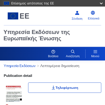
Επίσημος ιστότοπος της ΕΕ
Ελληνικά
Σύνδεση
Υπηρεσία Εκδόσεων της
Ευρωπαϊκής Ένωσης
Βοήθεια
Αναζήτηση
Μενού
Υπηρεσία Εκδόσεων
Λεπτομέρεια δημοσίευση
Publication Detail Actions Portlet
Publication detail
Τηλεφόρτωση