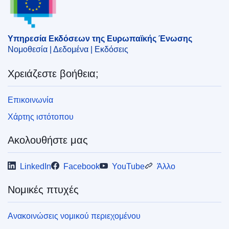
CELEX : 32018D1612
ELI :
dec/2018/1612/oj
Υπηρεσία Εκδόσεων της Ευρωπαϊκής Ένωσης
OJ : JOL_2018_268_R_0011
Νομοθεσία | Δεδομένα | Εκδόσεις
IMMC : ST 12723 2018 INIT
Χρειάζεστε βοήθεια;
Επικοινωνία
Χάρτης ιστότοπου
Ακολουθήστε μας
LinkedIn
Facebook
YouTube
Άλλο
Νομικές πτυχές
Ανακοινώσεις νομικού περιεχομένου