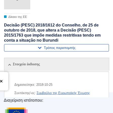
Δίκαιο της ΕΕ
Decisão (PESC) 2018/1612 do Conselho, de 25 de
outubro de 2018, que altera a Decisão (PESC)
2015/1763 que impõe medidas restritivas tendo em
conta a situação no Burundi
Τρόπος παραπομπής
Στοιχεία έκδοσης
Δημοσιεύτηκε:
2018-10-25
Συντάκτης/-ες:
Συμβούλιο της Ευρωπαϊκής Ένωσης
Διαχείριση ιστότοπου:
Θέμα:
διεθνείς κυρώσεις
,
Μπουρούντι
,
οικονομικές
Υπηρεσία Εκδόσεων της Ευρωπαϊκής Ένωσης
κυρώσεις
,
περιοριστικό μέτρο της ΕΕ
,
φυσικό πρόσωπο