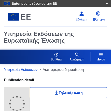
Επίσημος ιστότοπος της ΕΕ
Ελληνικά
Σύνδεση
Υπηρεσία Εκδόσεων της
Ευρωπαϊκής Ένωσης
Βοήθεια
Αναζήτηση
Μενού
Υπηρεσία Εκδόσεων
Λεπτομέρεια δημοσίευση
Publication Detail Actions Portlet
Publication detail
Τηλεφόρτωση