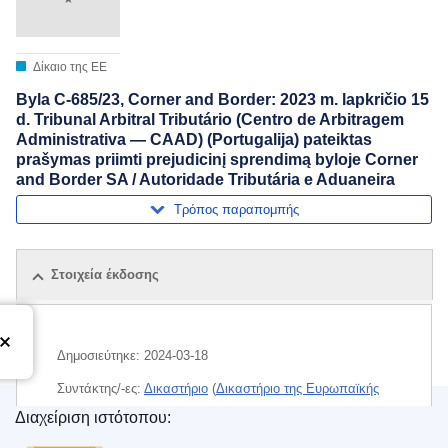
Δίκαιο της ΕΕ
Byla C-685/23, Corner and Border: 2023 m. lapkričio 15
d. Tribunal Arbitral Tributário (Centro de Arbitragem
Administrativa — CAAD) (Portugalija) pateiktas
prašymas priimti prejudicinį sprendimą byloje Corner
and Border SA / Autoridade Tributária e Aduaneira
Τρόπος παραπομπής
Στοιχεία έκδοσης
Δημοσιεύτηκε:
2024-03-18
Συντάκτης/-ες:
Δικαστήριο
(
Δικαστήριο της Ευρωπαϊκής
Ένωσης
)
Διαχείριση ιστότοπου:
Υπηρεσία Εκδόσεων της Ευρωπαϊκής Ένωσης