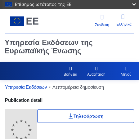
Επίσημος ιστότοπος της ΕΕ
Ελληνικά
Σύνδεση
Υπηρεσία Εκδόσεων της
Ευρωπαϊκής Ένωσης
Βοήθεια
Αναζήτηση
Μενού
Υπηρεσία Εκδόσεων
Λεπτομέρεια δημοσίευση
Publication Detail Actions Portlet
Publication detail
Τηλεφόρτωση