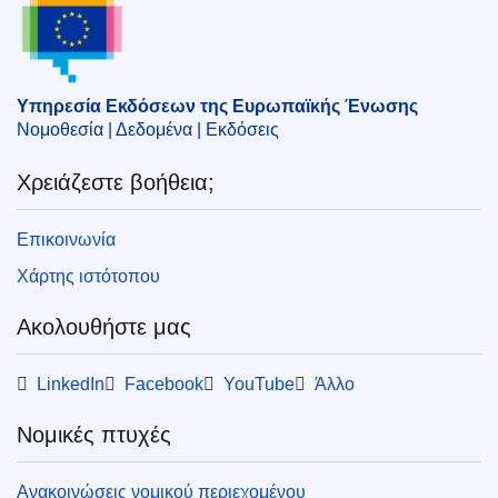
Θέμα:
έμμεσος φόρος
,
εγγύηση
,
τέλη χαρτοσήμου
,
φορολογικό δίκαιο
CELEX : 62023CN0685
Υπηρεσία Εκδόσεων της Ευρωπαϊκής Ένωσης
ELI :
C/2024/2008/oj
Νομοθεσία | Δεδομένα | Εκδόσεις
OJ : C_202402008
Χρειάζεστε βοήθεια;
IMMC : DDP-C-0685-2023
Επικοινωνία
pdfa2a
Χάρτης ιστότοπου
Εμφάνιση όλων των τευχών αυτής της σειράς
Ακολουθήστε μας
LinkedIn
Facebook
YouTube
Άλλο
Νομικές πτυχές
Ανακοινώσεις νομικού περιεχομένου