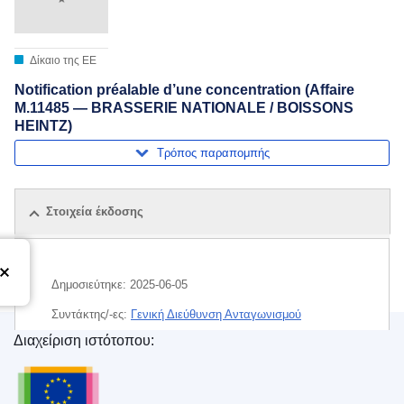
Δίκαιο της ΕΕ
Notification préalable d’une concentration (Affaire
M.11485 — BRASSERIE NATIONALE / BOISSONS
HEINTZ)
Τρόπος παραπομπής
Στοιχεία έκδοσης
Δημοσιεύτηκε:
2025-06-05
Συντάκτης/-ες:
Γενική Διεύθυνση Ανταγωνισμού
(
Ευρωπαϊκή Επιτροπή
)
,
Ευρωπαϊκή Επιτροπή
Διαχείριση ιστότοπου:
Υπηρεσία Εκδόσεων της Ευρωπαϊκής Ένωσης
Θέμα:
έλεγχος των συγκεντρώσεων
,
αλκοολούχο ποτό
,
μη αλκοολούχο ποτό
,
οικονομική συγκέντρωση
,