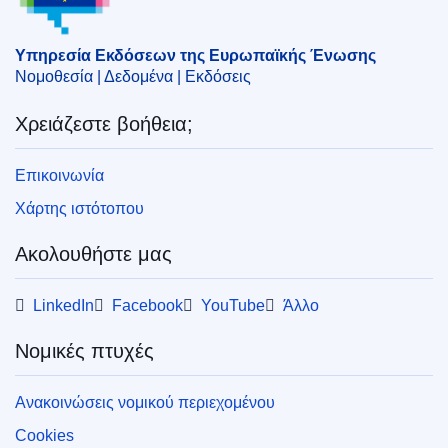
παράδοση
,
ποτοποιία
,
χονδρικό εμπόριο
CELEX : 52025M11485
Υπηρεσία Εκδόσεων της Ευρωπαϊκής Ένωσης
Νομοθεσία | Δεδομένα | Εκδόσεις
ELI :
C/2025/3174/oj
OJ : C_202503174
Χρειάζεστε βοήθεια;
IMMC : PUB(2025)588/4135468
Επικοινωνία
pdfa2a
Χάρτης ιστότοπου
Εμφάνιση όλων των τευχών αυτής της σειράς
Ακολουθήστε μας
LinkedIn
Facebook
YouTube
Άλλο
Νομικές πτυχές
Ανακοινώσεις νομικού περιεχομένου
Cookies