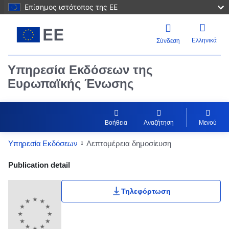
Επίσημος ιστότοπος της ΕΕ
Ελληνικά
Σύνδεση
Υπηρεσία Εκδόσεων της
Ευρωπαϊκής Ένωσης
Βοήθεια
Αναζήτηση
Μενού
Υπηρεσία Εκδόσεων
Λεπτομέρεια δημοσίευση
Publication Detail Actions Portlet
Publication detail
Τηλεφόρτωση