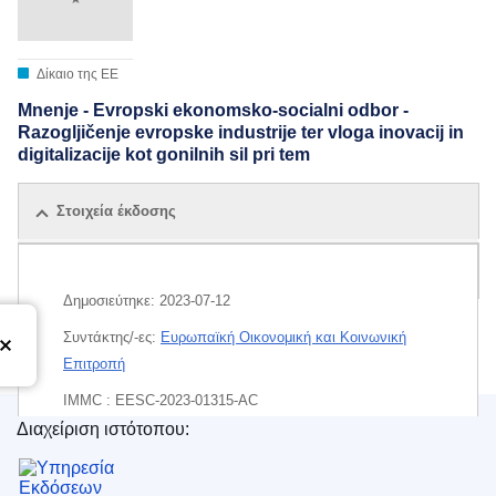
Δίκαιο της ΕΕ
Mnenje - Evropski ekonomsko-socialni odbor -
Razogljičenje evropske industrije ter vloga inovacij in
digitalizacije kot gonilnih sil pri tem
Στοιχεία έκδοσης
Όλες οι εκδόσεις
Δημοσιεύτηκε:
2023-07-12
Συντάκτης/-ες:
Ευρωπαϊκή Οικονομική και Κοινωνική
Επιτροπή
IMMC : EESC-2023-01315-AC
Διαχείριση ιστότοπου:
EDITION : 705140b1-175b-11ee-806b-01aa75ed71a1
Υπηρεσία Εκδόσεων της Ευρωπαϊκής Ένωσης
EDITION : eda1cb83-5e67-11ee-9220-01aa75ed71a1