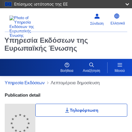
Επίσημος ιστότοπος της ΕΕ
Ελληνικά
Σύνδεση
Υπηρεσία Εκδόσεων της
Ευρωπαϊκής Ένωσης
Βοήθεια
Αναζήτηση
Μενού
Υπηρεσία Εκδόσεων
Λεπτομέρεια δημοσίευση
Publication Detail Actions Portlet
Publication detail
Τηλεφόρτωση