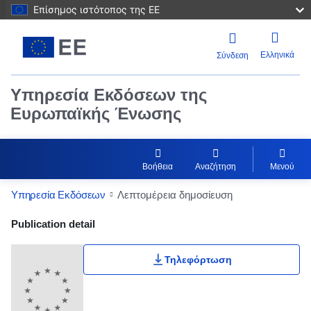
Επίσημος ιστότοπος της ΕΕ
Ελληνικά
Σύνδεση
Υπηρεσία Εκδόσεων της
Ευρωπαϊκής Ένωσης
Βοήθεια
Αναζήτηση
Μενού
Υπηρεσία Εκδόσεων
Λεπτομέρεια δημοσίευση
Publication Detail Actions Portlet
Publication detail
Τηλεφόρτωση