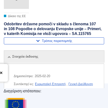
Δίκαιο της ΕΕ
Odobritev državne pomoči v skladu s členoma 107
in 108 Pogodbe o delovanju Evropske unije – Primeri,
v katerih Komisija ne vloži ugovora – SA.115765
Τρόπος παραπομπής
Στοιχεία έκδοσης
Δημοσιεύτηκε:
2025-02-20
Συντάκτης/-ες:
Ευρωπαϊκή Επιτροπή
,
Γενική Διεύθυνση
Ανταγωνισμού
(
Ευρωπαϊκή Επιτροπή
)
Διαχείριση ιστότοπου:
Υπηρεσία Εκδόσεων της Ευρωπαϊκής Ένωσης
Θέμα:
έλεγχος των κρατικών ενισχύσεων
,
κρατικές
ενισχύσεις
,
κτηνοτροφία
,
Ουγγαρία
,
χοιροειδή