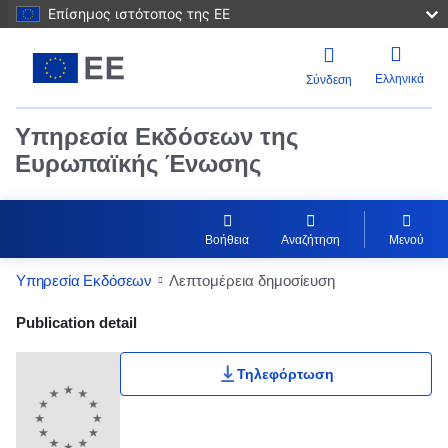
Επίσημος ιστότοπος της ΕΕ
Ελληνικά
Σύνδεση
Υπηρεσία Εκδόσεων της
Ευρωπαϊκής Ένωσης
Βοήθεια
Αναζήτηση
Μενού
Υπηρεσία Εκδόσεων
Λεπτομέρεια δημοσίευση
Publication Detail Actions Portlet
Publication detail
Τηλεφόρτωση