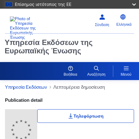
Επίσημος ιστότοπος της ΕΕ
Ελληνικά
Σύνδεση
Υπηρεσία Εκδόσεων της
Ευρωπαϊκής Ένωσης
Βοήθεια
Αναζήτηση
Μενού
Υπηρεσία Εκδόσεων
Λεπτομέρεια δημοσίευση
Publication Detail Actions Portlet
Publication detail
Τηλεφόρτωση