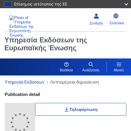
Επίσημος ιστότοπος της ΕΕ
Ελληνικά
Σύνδεση
Υπηρεσία Εκδόσεων της
Ευρωπαϊκής Ένωσης
Βοήθεια
Αναζήτηση
Μενού
Υπηρεσία Εκδόσεων
Λεπτομέρεια δημοσίευση
Publication Detail Actions Portlet
Publication detail
Τηλεφόρτωση