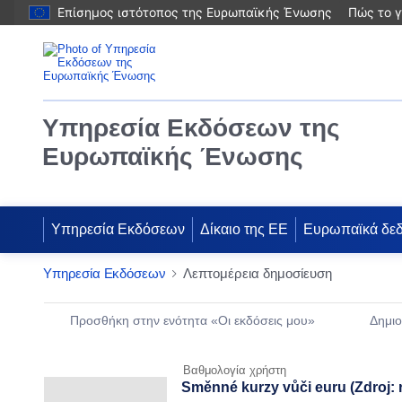
Επίσημος ιστότοπος της Ευρωπαϊκής Ένωσης
Πώς το γ
Υπηρεσία Εκδόσεων της
Ευρωπαϊκής Ένωσης
Υπηρεσία Εκδόσεων
Δίκαιο της ΕΕ
Ευρωπαϊκά δε
Υπηρεσία Εκδόσεων
Λεπτομέρεια δημοσίευση
Publication Detail Actions Portlet
Προσθήκη στην ενότητα «Οι εκδόσεις μου»
Δημιο
Βαθμολογία χρήστη
Směnné kurzy vůči euru (Zdroj: 