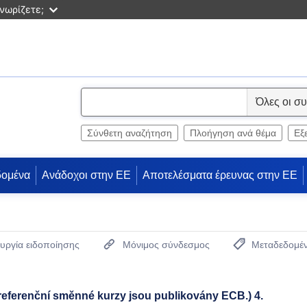
νωρίζετε;
S
e
l
Σύνθετη αναζήτηση
Πλοήγηση ανά θέμα
Εξ
e
c
δομένα
Ανάδοχοι στην ΕΕ
Αποτελέσματα έρευνας στην ΕΕ
t
υργία ειδοποίησης
Μόνιμος σύνδεσμος
Μεταδεδομέ
(Ανοίγει νέο παρ
referenční směnné kurzy jsou publikovány ECB.) 4.