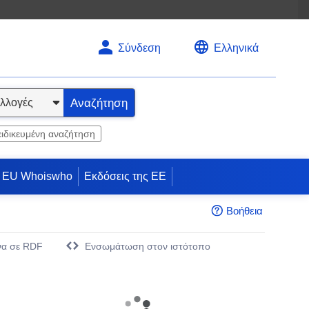
Σύνδεση
Ελληνικά
Αναζήτηση
ειδικευμένη αναζήτηση
EU Whoiswho
Εκδόσεις της ΕΕ
Βοήθεια
να σε RDF
Eνσωμάτωση στον ιστότοπο
άθυρο)