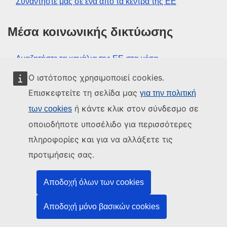
Συναντήστε μας σε ένα από τα κέντρα της ΕΕ
Μέσα κοινωνικής δικτύωσης
Αναζητήστε τα κανάλια της ΕΕ στα μέσα
κοινωνικής δικτύωσης
Ο ιστότοπος χρησιμοποιεί cookies.
Επισκεφτείτε τη σελίδα μας
για την πολιτική
Θεσμικά όργανα και οργανισμοί της
ή κάντε κλικ στον σύνδεσμο σε
των cookies
ΕΕ
οποιοδήποτε υποσέλιδο για περισσότερες
πληροφορίες και για να αλλάξετε τις
Αναζήτηση όλων των θεσμικών και λοιπών
προτιμήσεις σας.
οργάνων και οργανισμών της ΕΕ
Αποδοχή όλων των cookies
Λίγα λόγια για εμάς
Περιεχόμενα
Αποδοχή μόνο βασικών cookies
Ανακοινώσεις νομικού περιεχομένου
Tα cookies
Χάρτης δικτυακού τόπου
Aρχή σελίδας