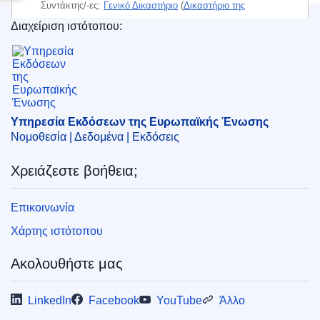
Συντάκτης/-ες:
Γενικό Δικαστήριο
(
Δικαστήριο της
Ευρωπαϊκής Ένωσης
)
Διαχείριση ιστότοπου:
Υπηρεσία Εκδόσεων της Ευρωπαϊκής Ένωσης
Θέμα:
άδεια πώλησης
,
επιτήρηση των φαρμάκων
,
παραδεκτό
,
φάρμακο κοινόχρηστης ονομασίας
CELEX : 62023TB0226(01)
ELI :
C/2024/2314/oj
Υπηρεσία Εκδόσεων της Ευρωπαϊκής Ένωσης
Νομοθεσία | Δεδομένα | Εκδόσεις
OJ : C_202402314
IMMC : ORD-T-0226-2023_1
Χρειάζεστε βοήθεια;
Επικοινωνία
pdfa2a
Εμφάνιση όλων των τευχών αυτής της σειράς
Χάρτης ιστότοπου
Ακολουθήστε μας
LinkedIn
Facebook
YouTube
Άλλο