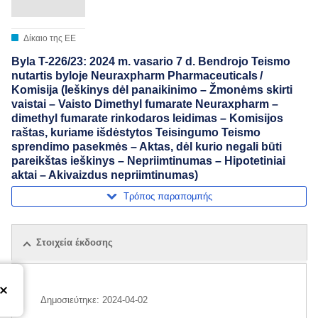
Δίκαιο της ΕΕ
Byla T-226/23: 2024 m. vasario 7 d. Bendrojo Teismo
nutartis byloje Neuraxpharm Pharmaceuticals /
Komisija (Ieškinys dėl panaikinimo – Žmonėms skirti
vaistai – Vaisto Dimethyl fumarate Neuraxpharm –
dimethyl fumarate rinkodaros leidimas – Komisijos
raštas, kuriame išdėstytos Teisingumo Teismo
sprendimo pasekmės – Aktas, dėl kurio negali būti
pareikštas ieškinys – Nepriimtinumas – Hipotetiniai
aktai – Akivaizdus nepriimtinumas)
Τρόπος παραπομπής
Στοιχεία έκδοσης
Δημοσιεύτηκε:
2024-04-02