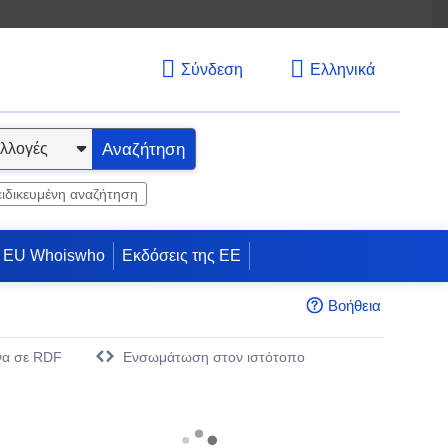
Σύνδεση
Ελληνικά
Αναζήτηση
ειδικευμένη αναζήτηση
EU Whoiswho
Εκδόσεις της ΕΕ
Βοήθεια
να σε RDF
Eνσωμάτωση στον ιστότοπο
άθυρο)