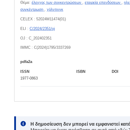
Θέμα:
έλεγχος των συγκεντρώσεων
,
εταιρεία επενδύσεων
,
ηλε
συγκέντρωση
,
χόλντινγκ
CELEX : 52024M11474(01)
ELI :
C/2024/2351/oj
OJ : C_202402351
IMMC : C(2024)1795/3337269
pdfa2a
ISSN
ISBN
DOI
1977-0863
Note:
Η δημοσίευση δεν μπορεί να εμφανιστεί κατ