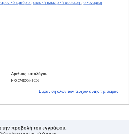
κτρονικό εμπόριο
,
οικιακή ηλεκτρική συσκευή
,
οικονομική
Αριθμός καταλόγου
FXC2402351CS
Εμφάνιση όλων των τευχών αυτής της σειράς
ά την προβολή του εγγράφου.