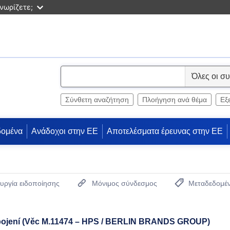
νωρίζετε;
S
e
l
Σύνθετη αναζήτηση
Πλοήγηση ανά θέμα
Εξ
e
c
δομένα
Ανάδοχοι στην ΕΕ
Αποτελέσματα έρευνας στην ΕΕ
t
υργία ειδοποίησης
Μόνιμος σύνδεσμος
Μεταδεδομέ
(Ανοίγει νέο παρ
pojení (Věc M.11474 – HPS / BERLIN BRANDS GROUP)