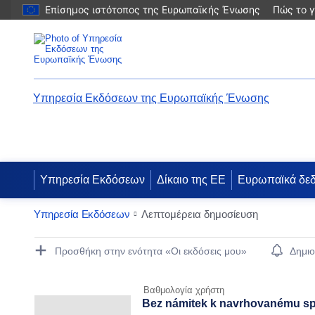
Επίσημος ιστότοπος της Ευρωπαϊκής Ένωσης
Πώς το γ
Υπηρεσία Εκδόσεων της Ευρωπαϊκής Ένωσης
Υπηρεσία Εκδόσεων
Δίκαιο της ΕΕ
Ευρωπαϊκά δε
Υπηρεσία Εκδόσεων
Λεπτομέρεια δημοσίευση
Publication Detail Actions Portlet
Προσθήκη στην ενότητα «Οι εκδόσεις μου»
Δημιο
Βαθμολογία χρήστη
Bez námitek k navrhovanému s