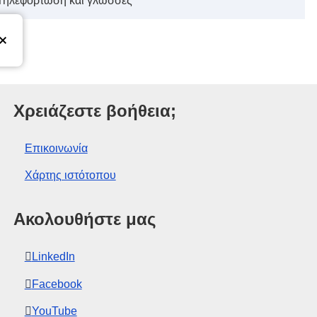
 Τηλεφόρτωση και γλώσσες
ωπαϊκής Ένωσης
Χρειάζεστε βοήθεια;
Επικοινωνία
Χάρτης ιστότοπου
Ακολουθήστε μας
LinkedIn
Facebook
YouTube