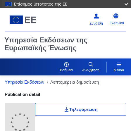
Επίσημος ιστότοπος της ΕΕ
Ελληνικά
Σύνδεση
Υπηρεσία Εκδόσεων της
Ευρωπαϊκής Ένωσης
Βοήθεια
Αναζήτηση
Μενού
Υπηρεσία Εκδόσεων
Λεπτομέρεια δημοσίευση
Publication Detail Actions Portlet
Publication detail
Τηλεφόρτωση