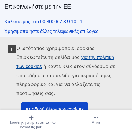
Επικοινωνήστε με την ΕΕ
Καλέστε μας στο 00 800 6 7 8 9 10 11
Χρησιμοποιήστε άλλες τηλεφωνικές επιλογές
Γράψτε μας μέσω της φόρμας επικοινωνίας
Ο ιστότοπος χρησιμοποιεί cookies.
Συναντήστε μας σε ένα από τα κέντρα της ΕΕ
Επισκεφτείτε τη σελίδα μας
για την πολιτική
ή κάντε κλικ στον σύνδεσμο σε
των cookies
Μέσα κοινωνικής δικτύωσης
οποιοδήποτε υποσέλιδο για περισσότερες
Αναζητήστε τα κανάλια της ΕΕ στα μέσα κοινωνικής
πληροφορίες και για να αλλάξετε τις
δικτύωσης
προτιμήσεις σας.
Θεσμικά όργανα και οργανισμοί της ΕΕ
Αποδοχή όλων των cookies
Αναζήτηση όλων των θεσμικών και λοιπών οργάνων και
Προσθήκη στην ενότητα «Οι
Δημιουργία ειδοποίησης
More
Αποδοχή μόνο βασικών cookies
οργανισμών της ΕΕ
εκδόσεις μου»