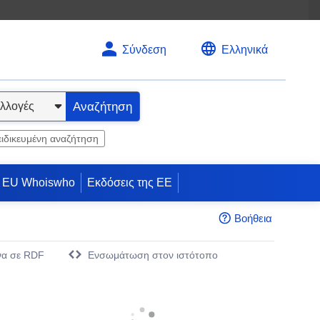
Σύνδεση
Ελληνικά
Αναζήτηση
ειδικευμένη αναζήτηση
EU Whoiswho
Εκδόσεις της ΕΕ
Βοήθεια
να σε RDF
Eνσωμάτωση στον ιστότοπο
άθυρο)