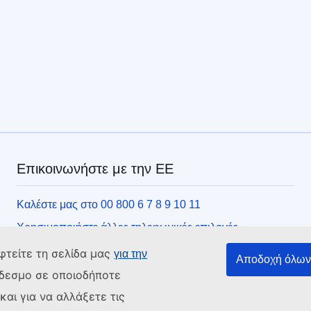
Επικοινωνήστε με την ΕΕ
Καλέστε μας στο 00 800 6 7 8 9 10 11
Χρησιμοποιήστε άλλες τηλεφωνικές επιλογές
Γράψτε μας μέσω της φόρμας επικοινωνίας
φτείτε τη σελίδα μας
για την
Αποδοχή όλων 
Συναντήστε μας σε ένα από τα κέντρα της ΕΕ
νδεσμο σε οποιοδήποτε
αι για να αλλάξετε τις