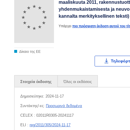
maaliskuuta 2011, rakennustuot
yhdenmukaistamisesta ja neuvos
kannalta merkityksellinen teksti)
Υπάρχει
πιο πρόσφατη έκδοση αυτού του τί
Δίκαιο της ΕΕ
Τηλεφόρτ
Στοιχεία έκδοσης
Όλες οι εκδόσεις
Δημοσιεύτηκε:
2024-11-17
Συντάκτης/-ες:
Προσωρινά δεδομένα
CELEX : 02011R0305-20241117
ELI :
reg/2011/305/2024-11-17