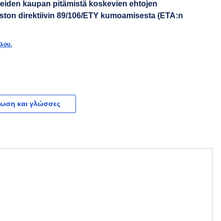
teiden kaupan pitämistä koskevien ehtojen
ton direktiivin 89/106/ETY kumoamisesta (ETA:n
τλου.
ωση και γλώσσες