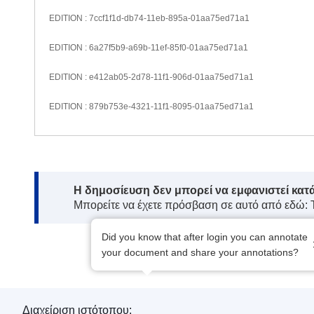
EDITION : 7ccf1f1d-db74-11eb-895a-01aa75ed71a1
EDITION : 6a27f5b9-a69b-11ef-85f0-01aa75ed71a1
EDITION : e412ab05-2d78-11f1-906d-01aa75ed71a1
EDITION : 879b753e-4321-11f1-8095-01aa75ed71a1
Note:
Η δημοσίευση δεν μπορεί να εμφανιστεί κατ
Μπορείτε να έχετε πρόσβαση σε αυτό από εδώ:
Did you know that after login you can annotate
your document and share your annotations?
Διαχείριση ιστότοπου: