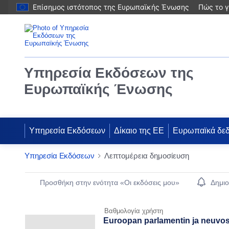
Επίσημος ιστότοπος της Ευρωπαϊκής Ένωσης
Πώς το γ
Υπηρεσία Εκδόσεων της
Ευρωπαϊκής Ένωσης
Υπηρεσία Εκδόσεων
Δίκαιο της ΕΕ
Ευρωπαϊκά δε
Υπηρεσία Εκδόσεων
Λεπτομέρεια δημοσίευση
Publication Detail Actions Portlet
Προσθήκη στην ενότητα «Οι εκδόσεις μου»
Δημιο
Βαθμολογία χρήστη
Euroopan parlamentin ja neuvost