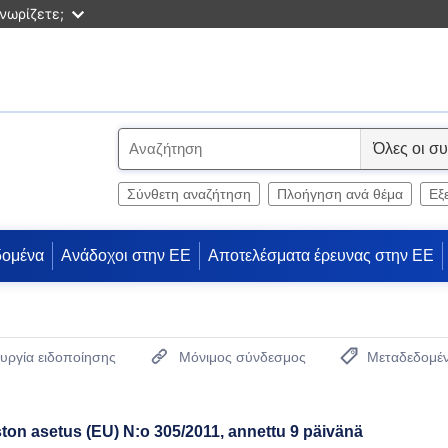
νωρίζετε;
S
e
l
Σύνθετη αναζήτηση
Πλοήγηση ανά θέμα
Εξ
e
c
δομένα
Ανάδοχοι στην ΕΕ
Αποτελέσματα έρευνας στην ΕΕ
t
υργία ειδοποίησης
Μόνιμος σύνδεσμος
Μεταδεδομέ
(Ανοίγει νέο παρ
on asetus (EU) N:o 305/2011, annettu 9 päivänä