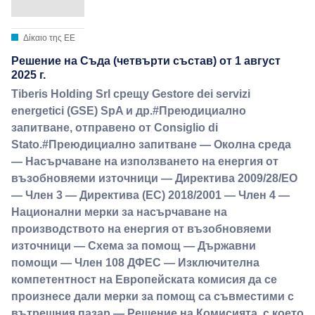
Δίκαιο της ΕΕ
Решение на Съда (четвърти състав) от 1 август
2025 г.
Tiberis Holding Srl срещу Gestore dei servizi
energetici (GSE) SpA и др.#Преюдициално
запитване, отправено от Consiglio di
Stato.#Преюдициално запитване — Околна среда
— Насърчаване на използването на енергия от
възобновяеми източници — Директива 2009/28/ЕО
— Член 3 — Директива (ЕС) 2018/2001 — Член 4 —
Национални мерки за насърчаване на
производството на енергия от възобновяеми
източници — Схема за помощ — Държавни
помощи — Член 108 ДФЕС — Изключителна
компетентност на Европейската комисия да се
произнесе дали мерки за помощ са съвместими с
вътрешния пазар — Решение на Комисията, с което