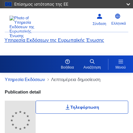
Επίσημος ιστότοπος της ΕΕ
Ελληνικά
Σύνδεση
Υπηρεσία Εκδόσεων της Ευρωπαϊκής Ένωσης
Βοήθεια
Αναζήτηση
Μενού
Υπηρεσία Εκδόσεων
Λεπτομέρεια δημοσίευση
Publication Detail Actions Portlet
Publication detail
Βαθμολογία χρήστη
Τηλεφόρτωση