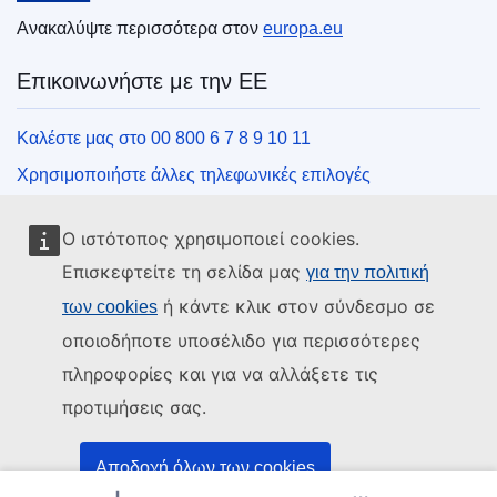
Ανακαλύψτε περισσότερα στον
europa.eu
Επικοινωνήστε με την ΕΕ
Καλέστε μας στο 00 800 6 7 8 9 10 11
Χρησιμοποιήστε άλλες τηλεφωνικές επιλογές
Γράψτε μας μέσω της φόρμας επικοινωνίας
Ο ιστότοπος χρησιμοποιεί cookies.
Συναντήστε μας σε ένα από τα κέντρα της ΕΕ
Επισκεφτείτε τη σελίδα μας
για την πολιτική
ή κάντε κλικ στον σύνδεσμο σε
των cookies
Μέσα κοινωνικής δικτύωσης
οποιοδήποτε υποσέλιδο για περισσότερες
Αναζητήστε τα κανάλια της ΕΕ στα μέσα κοινωνικής
πληροφορίες και για να αλλάξετε τις
δικτύωσης
προτιμήσεις σας.
Θεσμικά όργανα και οργανισμοί της ΕΕ
Αποδοχή όλων των cookies