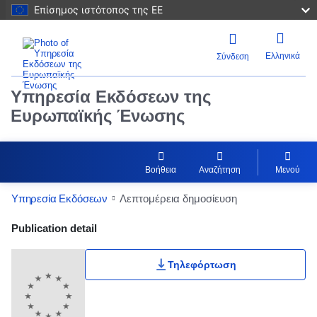
Επίσημος ιστότοπος της ΕΕ
Ελληνικά
Σύνδεση
Υπηρεσία Εκδόσεων της
Ευρωπαϊκής Ένωσης
Βοήθεια
Αναζήτηση
Μενού
Υπηρεσία Εκδόσεων
Λεπτομέρεια δημοσίευση
Publication Detail Actions Portlet
Publication detail
Τηλεφόρτωση