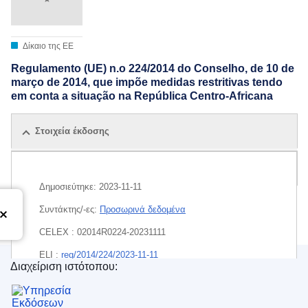
Δίκαιο της ΕΕ
Regulamento (UE) n.o 224/2014 do Conselho, de 10 de
março de 2014, que impõe medidas restritivas tendo
em conta a situação na República Centro-Africana
Στοιχεία έκδοσης
Όλες οι εκδόσεις
Δημοσιεύτηκε:
2023-11-11
Συντάκτης/-ες:
Προσωρινά δεδομένα
CELEX : 02014R0224-20231111
ELI :
reg/2014/224/2023-11-11
Διαχείριση ιστότοπου:
Υπηρεσία Εκδόσεων της Ευρωπαϊκής Ένωσης
EDITION : 5a9480c7-c274-11ed-a05c-01aa75ed71a1