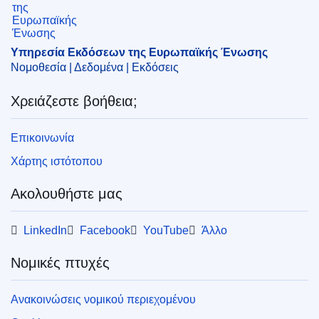
EDITION : 59fdb28e-440f-11ed-92ed-01aa75ed71a1
EDITION : 53a7940f-db5f-11ec-a95f-01aa75ed71a1
Υπηρεσία Εκδόσεων της Ευρωπαϊκής Ένωσης
EDITION : 66204dcb-951c-11ee-b164-01aa75ed71a1
Νομοθεσία | Δεδομένα | Εκδόσεις
EDITION : 05e24414-95f7-11ef-a130-01aa75ed71a1
Χρειάζεστε βοήθεια;
EDITION : a2783a4f-2a94-11f0-8a44-01aa75ed71a1
Επικοινωνία
Χάρτης ιστότοπου
Ακολουθήστε μας
LinkedIn
Facebook
YouTube
Άλλο
Νομικές πτυχές
Ανακοινώσεις νομικού περιεχομένου