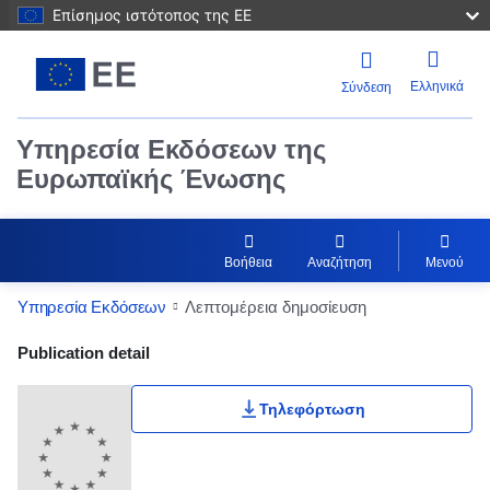
Επίσημος ιστότοπος της ΕΕ
Ελληνικά
Σύνδεση
Υπηρεσία Εκδόσεων της
Ευρωπαϊκής Ένωσης
Βοήθεια
Αναζήτηση
Μενού
Υπηρεσία Εκδόσεων
Λεπτομέρεια δημοσίευση
Publication Detail Actions Portlet
Publication detail
Τηλεφόρτωση