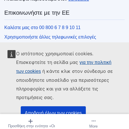
Επικοινωνήστε με την ΕΕ
Καλέστε μας στο 00 800 6 7 8 9 10 11
Χρησιμοποιήστε άλλες τηλεφωνικές επιλογές
Γράψτε μας μέσω της φόρμας επικοινωνίας
Ο ιστότοπος χρησιμοποιεί cookies.
Συναντήστε μας σε ένα από τα κέντρα της ΕΕ
Επισκεφτείτε τη σελίδα μας
για την πολιτική
ή κάντε κλικ στον σύνδεσμο σε
των cookies
Μέσα κοινωνικής δικτύωσης
οποιοδήποτε υποσέλιδο για περισσότερες
Αναζητήστε τα κανάλια της ΕΕ στα μέσα κοινωνικής
πληροφορίες και για να αλλάξετε τις
δικτύωσης
προτιμήσεις σας.
Θεσμικά όργανα και οργανισμοί της ΕΕ
Αποδοχή όλων των cookies
Αναζήτηση όλων των θεσμικών και λοιπών οργάνων και
Προσθήκη στην ενότητα «Οι
Δημιουργία ειδοποίησης
More
Αποδοχή μόνο βασικών cookies
οργανισμών της ΕΕ