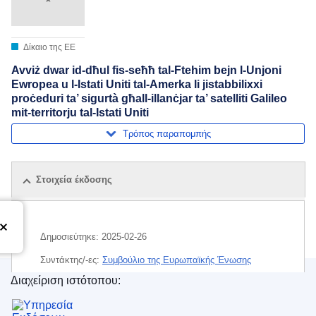
Δίκαιο της ΕΕ
Avviż dwar id-dħul fis-seħħ tal-Ftehim bejn l-Unjoni
Ewropea u l-Istati Uniti tal-Amerka li jistabbilixxi
proċeduri ta’ sigurtà għall-illanċjar ta’ satelliti Galileo
mit-territorju tal-Istati Uniti
Τρόπος παραπομπής
Στοιχεία έκδοσης
Δημοσιεύτηκε:
2025-02-26
Συντάκτης/-ες:
Συμβούλιο της Ευρωπαϊκής Ένωσης
Διαχείριση ιστότοπου:
Θέμα:
ασφάλεια των συστημάτων πληροφοριών
,
Υπηρεσία Εκδόσεων της Ευρωπαϊκής Ένωσης
διαστημική τεχνική
,
δορυφορική επικοινωνία
,