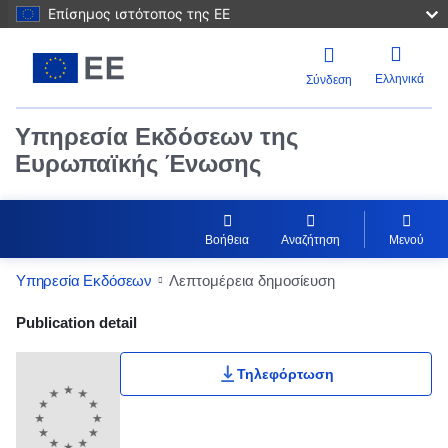
Επίσημος ιστότοπος της ΕΕ
Ελληνικά
Σύνδεση
Υπηρεσία Εκδόσεων της
Ευρωπαϊκής Ένωσης
Βοήθεια
Αναζήτηση
Μενού
Υπηρεσία Εκδόσεων
Λεπτομέρεια δημοσίευση
Publication Detail Actions Portlet
Publication detail
Τηλεφόρτωση