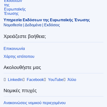
δορυφορική πλοήγηση
,
δορυφόρος
,
εγκατάσταση
εκτόξευσης
,
εμπιστευτικότητα
,
Ηνωμένες Πολιτείες
,
συμφωνία (ΕE)
Υπηρεσία Εκδόσεων της Ευρωπαϊκής Ένωσης
CELEX : 22025X00366
Νομοθεσία | Δεδομένα | Εκδόσεις
ELI :
info/2025/366/oj
Χρειάζεστε βοήθεια;
OJ : L_202500366
IMMC : ST 5739 2025 INIT
Επικοινωνία
Χάρτης ιστότοπου
pdfa2a
Ακολουθήστε μας
Εμφάνιση όλων των τευχών αυτής της σειράς
LinkedIn
Facebook
YouTube
Άλλο
Νομικές πτυχές
Ανακοινώσεις νομικού περιεχομένου