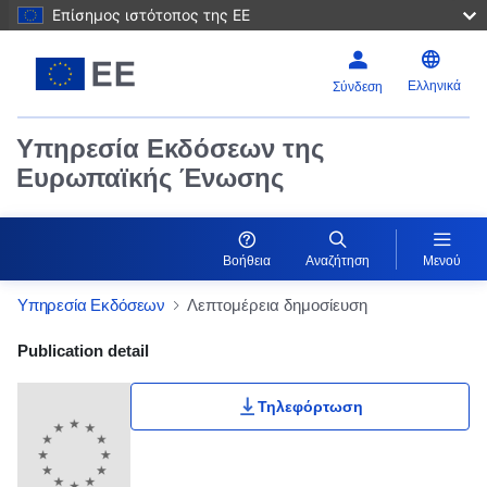
Επίσημος ιστότοπος της ΕΕ
Ελληνικά
Σύνδεση
Υπηρεσία Εκδόσεων της
Ευρωπαϊκής Ένωσης
Βοήθεια
Αναζήτηση
Μενού
Υπηρεσία Εκδόσεων
Λεπτομέρεια δημοσίευση
Publication Detail Actions Portlet
Publication detail
Τηλεφόρτωση