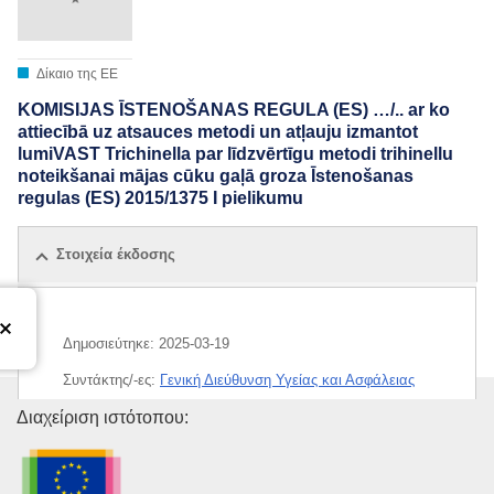
Δίκαιο της ΕΕ
KOMISIJAS ĪSTENOŠANAS REGULA (ES) …/.. ar ko
attiecībā uz atsauces metodi un atļauju izmantot
lumiVAST Trichinella par līdzvērtīgu metodi trihinellu
noteikšanai mājas cūku gaļā groza Īstenošanas
regulas (ES) 2015/1375 I pielikumu
Στοιχεία έκδοσης
Δημοσιεύτηκε:
2025-03-19
Συντάκτης/-ες:
Γενική Διεύθυνση Υγείας και Ασφάλειας
των Τροφίμων
(
Ευρωπαϊκή Επιτροπή
)
,
Ευρωπαϊκή
Υπηρεσία Εκδόσεων της Ευρω
Διαχείριση ιστότοπου:
Επιτροπή
IMMC : C(2025)1630