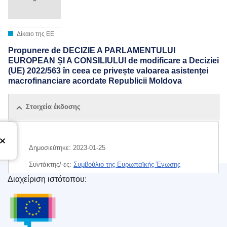
Δίκαιο της ΕΕ
Propunere de DECIZIE A PARLAMENTULUI
EUROPEAN ȘI A CONSILIULUI de modificare a Deciziei
(UE) 2022/563 în ceea ce privește valoarea asistenței
macrofinanciare acordate Republicii Moldova
Στοιχεία έκδοσης
Δημοσιεύτηκε:
2023-01-25
Συντάκτης/-ες:
Συμβούλιο της Ευρωπαϊκής Ένωσης
Διαχείριση ιστότοπου:
IMMC : ST 5707 2023 INIT
Υπηρεσία Εκδόσεων της Ευρωπαϊκής Ένωσης