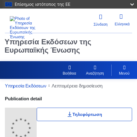
Επίσημος ιστότοπος της ΕΕ
Ελληνικά
Σύνδεση
Υπηρεσία Εκδόσεων της
Ευρωπαϊκής Ένωσης
Βοήθεια
Αναζήτηση
Μενού
Υπηρεσία Εκδόσεων
Λεπτομέρεια δημοσίευση
Publication Detail Actions Portlet
Publication detail
Τηλεφόρτωση