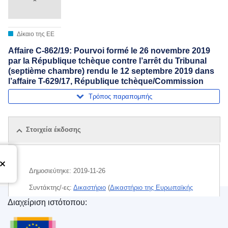
Δίκαιο της ΕΕ
Affaire C-862/19: Pourvoi formé le 26 novembre 2019
par la République tchèque contre l’arrêt du Tribunal
(septième chambre) rendu le 12 septembre 2019 dans
l’affaire T-629/17, République tchèque/Commission
Τρόπος παραπομπής
Στοιχεία έκδοσης
Δημοσιεύτηκε:
2019-11-26
Συντάκτης/-ες:
Δικαστήριο
(
Δικαστήριο της Ευρωπαϊκής
Ένωσης
)
Διαχείριση ιστότοπου:
Υπηρεσία Εκδόσεων της Ευρωπαϊκής Ένωσης
Θέμα:
βιομηχανία προγραμμάτων
,
επιχειρησιακό