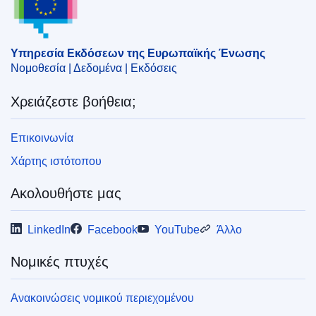
πρόγραμμα
,
Ευρωπαϊκό Κοινωνικό Ταμείο
,
Ευρωπαϊκό
Ταμείο Περιφερειακής Ανάπτυξης
,
κριτήριο
επιλεξιμότητας
,
ραδιοφωνία
,
σύμβαση υπηρεσιών
,
Υπηρεσία Εκδόσεων της Ευρωπαϊκής Ένωσης
σύναψη δημόσιων συμβάσεων
Νομοθεσία | Δεδομένα | Εκδόσεις
CELEX : 62019CN0862
Χρειάζεστε βοήθεια;
OJ : JOC_2020_027_R_0034
IMMC : PV-C-0862-2019
Επικοινωνία
Χάρτης ιστότοπου
Ακολουθήστε μας
LinkedIn
Facebook
YouTube
Άλλο
Νομικές πτυχές
Ανακοινώσεις νομικού περιεχομένου