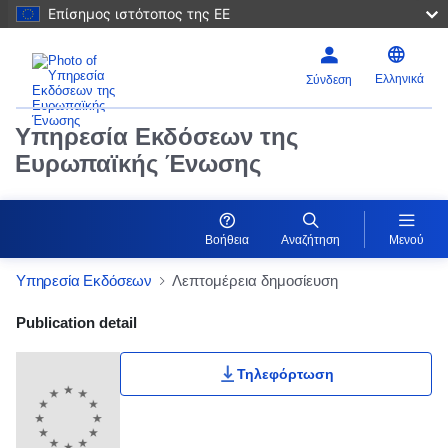
Επίσημος ιστότοπος της ΕΕ
Ελληνικά
Σύνδεση
Υπηρεσία Εκδόσεων της
Ευρωπαϊκής Ένωσης
Βοήθεια
Αναζήτηση
Μενού
Υπηρεσία Εκδόσεων
Λεπτομέρεια δημοσίευση
Publication Detail Actions Portlet
Publication detail
Τηλεφόρτωση