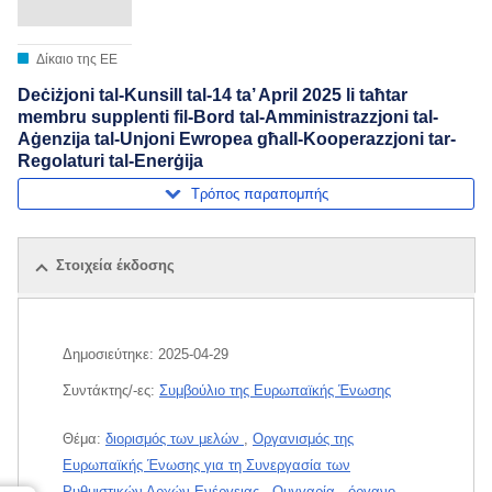
Δίκαιο της ΕΕ
Deċiżjoni tal-Kunsill tal-14 ta’ April 2025 li taħtar
membru supplenti fil-Bord tal-Amministrazzjoni tal-
Aġenzija tal-Unjoni Ewropea għall-Kooperazzjoni tar-
Regolaturi tal-Enerġija
Τρόπος παραπομπής
Στοιχεία έκδοσης
Δημοσιεύτηκε:
2025-04-29
Συντάκτης/-ες:
Συμβούλιο της Ευρωπαϊκής Ένωσης
Θέμα:
διορισμός των μελών
,
Οργανισμός της
Ευρωπαϊκής Ένωσης για τη Συνεργασία των
Ρυθμιστικών Αρχών Ενέργειας
,
Ουγγαρία
,
όργανο