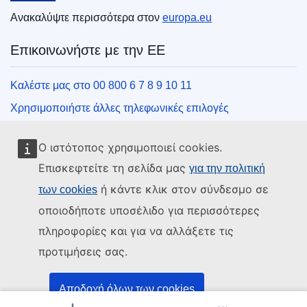
Ανακαλύψτε περισσότερα στον
europa.eu
Επικοινωνήστε με την ΕΕ
Καλέστε μας στο 00 800 6 7 8 9 10 11
Χρησιμοποιήστε άλλες τηλεφωνικές επιλογές
Γράψτε μας μέσω της φόρμας επικοινωνίας
Ο ιστότοπος χρησιμοποιεί cookies.
Συναντήστε μας σε ένα από τα κέντρα της ΕΕ
Επισκεφτείτε τη σελίδα μας
για την πολιτική
ή κάντε κλικ στον σύνδεσμο σε
των cookies
Μέσα κοινωνικής δικτύωσης
οποιοδήποτε υποσέλιδο για περισσότερες
Αναζητήστε τα κανάλια της ΕΕ στα μέσα κοινωνικής
πληροφορίες και για να αλλάξετε τις
δικτύωσης
προτιμήσεις σας.
Θεσμικά όργανα και οργανισμοί της ΕΕ
Αποδοχή όλων των cookies