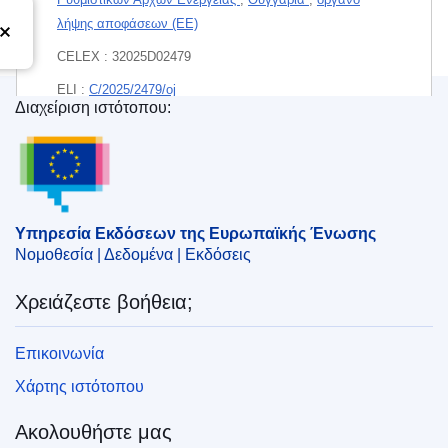
λήψης αποφάσεων (EE)
CELEX : 32025D02479
ELI :
C/2025/2479/oj
Διαχείριση ιστότοπου:
OJ : C_202502479
Υπηρεσία Εκδόσεων της Ευρωπαϊκής Ένωσης
IMMC : ST 6349 2025 INIT
pdfa2a
Υπηρεσία Εκδόσεων της Ευρωπαϊκής Ένωσης
Εμφάνιση όλων των τευχών αυτής της σειράς
Νομοθεσία | Δεδομένα | Εκδόσεις
Χρειάζεστε βοήθεια;
Επικοινωνία
Χάρτης ιστότοπου
Ακολουθήστε μας