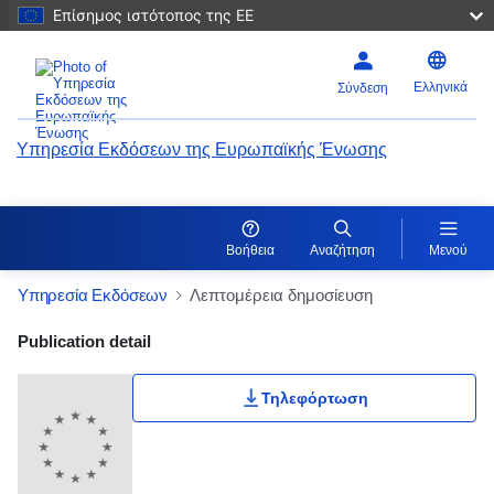
Επίσημος ιστότοπος της ΕΕ
Ελληνικά
Σύνδεση
Υπηρεσία Εκδόσεων της Ευρωπαϊκής Ένωσης
Βοήθεια
Αναζήτηση
Μενού
Υπηρεσία Εκδόσεων
Λεπτομέρεια δημοσίευση
Publication Detail Actions Portlet
Publication detail
Τηλεφόρτωση