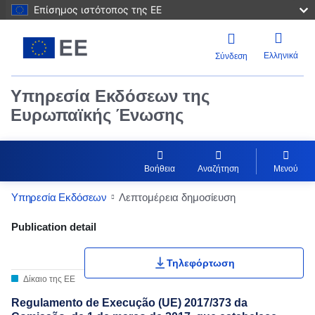
Επίσημος ιστότοπος της ΕΕ
Ελληνικά
Σύνδεση
Υπηρεσία Εκδόσεων της
Ευρωπαϊκής Ένωσης
Βοήθεια
Αναζήτηση
Μενού
Υπηρεσία Εκδόσεων
Λεπτομέρεια δημοσίευση
Publication Detail Actions Portlet
Publication detail
Τηλεφόρτωση
Δίκαιο της ΕΕ
Regulamento de Execução (UE) 2017/373 da