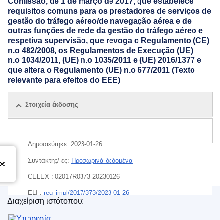
Comissão, de 1 de março de 2017, que estabelece
requisitos comuns para os prestadores de serviços de
gestão do tráfego aéreo/de navegação aérea e de
outras funções de rede da gestão do tráfego aéreo e
respetiva supervisão, que revoga o Regulamento (CE)
n.o 482/2008, os Regulamentos de Execução (UE)
n.o 1034/2011, (UE) n.o 1035/2011 e (UE) 2016/1377 e
que altera o Regulamento (UE) n.o 677/2011 (Texto
relevante para efeitos do EEE)
Στοιχεία έκδοσης
Όλες οι εκδόσεις
Δημοσιεύτηκε:
2023-01-26
Συντάκτης/-ες:
Προσωρινά δεδομένα
CELEX : 02017R0373-20230126
ELI :
reg_impl/2017/373/2023-01-26
Διαχείριση ιστότοπου:
Υπηρεσία Εκδόσεων της Ευρωπαϊκής Ένωσης
EDITION : d3b41a98-85d4-11ed-9887-01aa75ed71a1