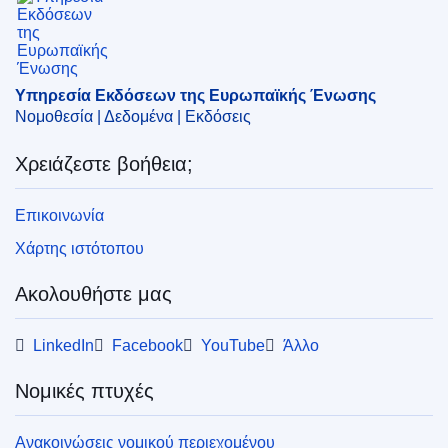
EDITION : 35df55cc-4efb-11ed-92ed-01aa75ed71a1
EDITION : 73372ad3-83bf-11ec-8c40-01aa75ed71a1
Υπηρεσία Εκδόσεων της Ευρωπαϊκής Ένωσης
EDITION : 8170fa97-1b3e-11ec-b4fe-01aa75ed71a1
Νομοθεσία | Δεδομένα | Εκδόσεις
EDITION : 56c313af-9648-11ed-b508-01aa75ed71a1
Χρειάζεστε βοήθεια;
EDITION : 850bf46b-72c9-11ee-9220-01aa75ed71a1
Επικοινωνία
EDITION : 70e450f1-0449-11f0-9503-01aa75ed71a1
Χάρτης ιστότοπου
EDITION : 7aec839c-569d-11f0-a9d0-01aa75ed71a1
Ακολουθήστε μας
EDITION : fefc0a58-1cfd-11f1-8c3a-01aa75ed71a1
LinkedIn
Facebook
YouTube
Άλλο
Νομικές πτυχές
Ανακοινώσεις νομικού περιεχομένου