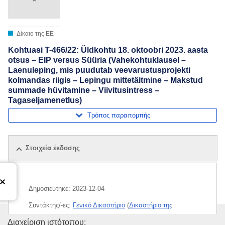
Δίκαιο της ΕΕ
Kohtuasi T-466/22: Üldkohtu 18. oktoobri 2023. aasta
otsus – EIP versus Süüria (Vahekohtuklausel –
Laenuleping, mis puudutab veevarustusprojekti
kolmandas riigis – Lepingu mittetäitmine – Makstud
summade hüvitamine – Viivitusintress –
Tagaseljamenetlus)
Τρόπος παραπομπής
Στοιχεία έκδοσης
Δημοσιεύτηκε:
2023-12-04
Συντάκτης/-ες:
Γενικό Δικαστήριο
(
Δικαστήριο της
Ευρωπαϊκής Ένωσης
)
Υπηρεσία Εκδόσεων της Ευρω
Διαχείριση ιστότοπου: