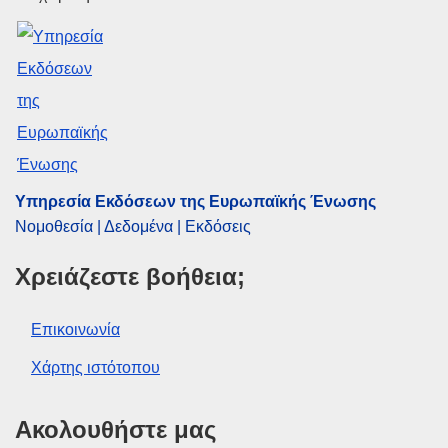
Θέμα:
απαίτηση
,
δάνειο ΕΤΕ
,
διεθνές δάνειο
,
προθεσμία πληρωμής
,
τόκος
CELEX : 62022TA0466
ELI :
C/2023/1152/oj
OJ : C_202301152
IMMC : ARR-T-0466-2022
Υπηρεσία Εκδόσεων της Ευρωπαϊκής Ένωσης
Νομοθεσία | Δεδομένα | Εκδόσεις
pdfa2a
Χρειάζεστε βοήθεια;
Εμφάνιση όλων των τευχών αυτής της σειράς
Επικοινωνία
Χάρτης ιστότοπου
Ακολουθήστε μας