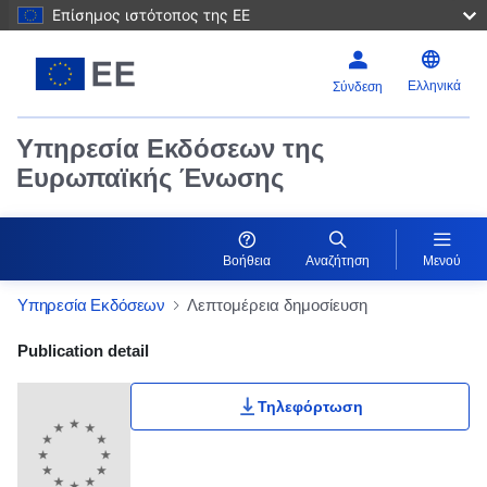
Επίσημος ιστότοπος της ΕΕ
Ελληνικά
Σύνδεση
Υπηρεσία Εκδόσεων της
Ευρωπαϊκής Ένωσης
Βοήθεια
Αναζήτηση
Μενού
Υπηρεσία Εκδόσεων
Λεπτομέρεια δημοσίευση
Publication Detail Actions Portlet
Publication detail
Τηλεφόρτωση