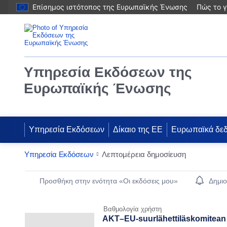
Επίσημος ιστότοπος της Ευρωπαϊκής Ένωσης
Πώς το γ
Υπηρεσία Εκδόσεων της
Ευρωπαϊκής Ένωσης
Υπηρεσία Εκδόσεων
Δίκαιο της ΕΕ
Ευρωπαϊκά δε
Υπηρεσία Εκδόσεων
Λεπτομέρεια δημοσίευση
Publication Detail Actions Portlet
Προσθήκη στην ενότητα «Οι εκδόσεις μου»
Δημιο
Βαθμολογία χρήστη
AKT–EU-suurlähettiläskomitean p