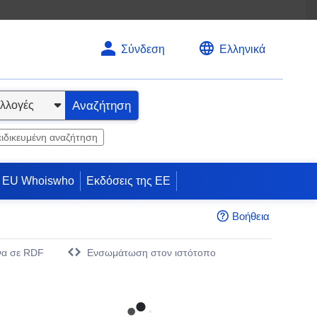
Σύνδεση
Ελληνικά
Αναζήτηση
ειδικευμένη αναζήτηση
EU Whoiswho
Εκδόσεις της ΕΕ
Βοήθεια
να σε RDF
Eνσωμάτωση στον ιστότοπο
άθυρο)