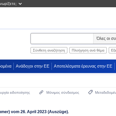
νωρίζετε;
S
e
l
Σύνθετη αναζήτηση
Πλοήγηση ανά θέμα
Εξ
e
c
δομένα
Ανάδοχοι στην ΕΕ
Αποτελέσματα έρευνας στην ΕΕ
t
υργία ειδοποίησης
Μόνιμος σύνδεσμος
Μεταδεδομέ
(Ανοίγει νέο παρ
mmer) vom 26. April 2023 (Auszüge).