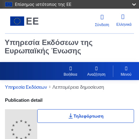
Επίσημος ιστότοπος της ΕΕ
Ελληνικά
Σύνδεση
Υπηρεσία Εκδόσεων της
Ευρωπαϊκής Ένωσης
Βοήθεια
Αναζήτηση
Μενού
Υπηρεσία Εκδόσεων
Λεπτομέρεια δημοσίευση
Publication Detail Actions Portlet
Publication detail
Τηλεφόρτωση