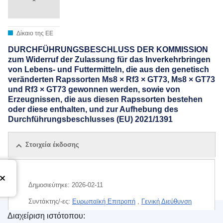
Δίκαιο της ΕΕ
DURCHFÜHRUNGSBESCHLUSS DER KOMMISSION
zum Widerruf der Zulassung für das Inverkehrbringen
von Lebens- und Futtermitteln, die aus den genetisch
veränderten Rapssorten Ms8 × Rf3 × GT73, Ms8 × GT73
und Rf3 × GT73 gewonnen werden, sowie von
Erzeugnissen, die aus diesen Rapssorten bestehen
oder diese enthalten, und zur Aufhebung des
Durchführungsbeschlusses (EU) 2021/1391
Στοιχεία έκδοσης
Δημοσιεύτηκε:
2026-02-11
Συντάκτης/-ες:
Ευρωπαϊκή Επιτροπή
,
Γενική Διεύθυνση
Υγείας και Ασφάλειας των Τροφίμων
(
Ευρωπαϊκή
Διαχείριση ιστότοπου: