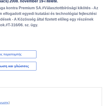
ács) 2008. november 19-i ítélete.
ga kontra Premium SA.#Választottbírósági kikötés - Az
 elfogadott egyedi kutatási és technológiai fejlesztési
ések - A Közösség által fizetett előleg egy részének
ok.#T-316/06. sz. ügy.
ος παραπομπής
ωση και γλώσσες
Ένωσης
)