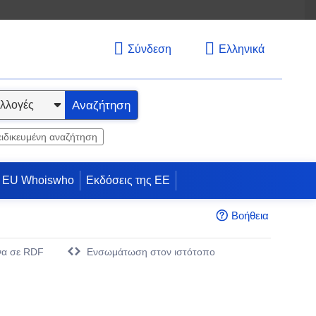
Σύνδεση
Ελληνικά
Αναζήτηση
ειδικευμένη αναζήτηση
EU Whoiswho
Εκδόσεις της ΕΕ
Βοήθεια
να σε RDF
Eνσωμάτωση στον ιστότοπο
άθυρο)