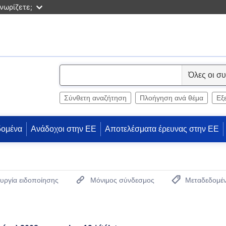
νωρίζετε;
S
e
l
Σύνθετη αναζήτηση
Πλοήγηση ανά θέμα
Εξ
e
c
δομένα
Ανάδοχοι στην ΕΕ
Αποτελέσματα έρευνας στην ΕΕ
t
υργία ειδοποίησης
Μόνιμος σύνδεσμος
Μεταδεδομέ
(Ανοίγει νέο παρ