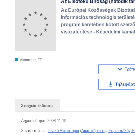
Az Elsőfokú Bíróság (hatodik tan
Az Európai Közösségek Bizottsá
információs technológia területén
program keretében kötött szerződ
visszatérítése - Késedelmi kamat
Δίκαιο της ΕΕ
Τρόπ
Τηλεφόρτ
Στοιχεία έκδοσης
Δημοσιεύτηκε:
2008-11-19
Συντάκτης/-ες:
Γενικό Δικαστήριο
(
Δικαστήριο της Ευρωπαϊκής 