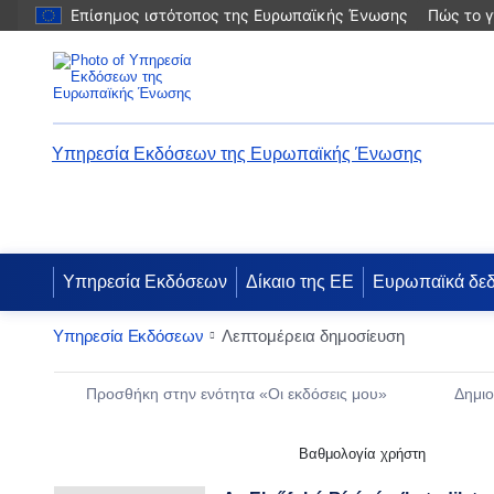
Επίσημος ιστότοπος της Ευρωπαϊκής Ένωσης
Πώς το γ
Υπηρεσία Εκδόσεων της Ευρωπαϊκής Ένωσης
Υπηρεσία Εκδόσεων
Δίκαιο της ΕΕ
Ευρωπαϊκά δε
Υπηρεσία Εκδόσεων
Λεπτομέρεια δημοσίευση
Publication Detail Actions Portlet
Προσθήκη στην ενότητα «Οι εκδόσεις μου»
Δημιο
Βαθμολογία χρήστη