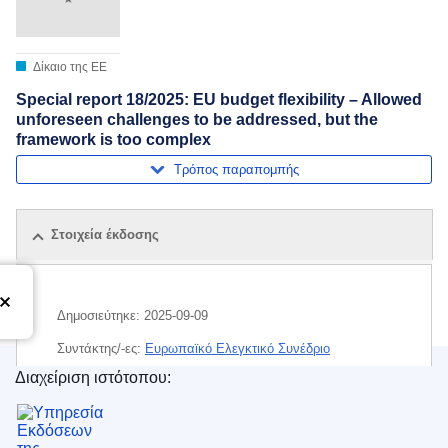
Δίκαιο της ΕΕ
Special report 18/2025: EU budget flexibility – Allowed
unforeseen challenges to be addressed, but the
framework is too complex
Τρόπος παραπομπής
Στοιχεία έκδοσης
Δημοσιεύτηκε:
2025-09-09
Συντάκτης/-ες:
Ευρωπαϊκό Ελεγκτικό Συνέδριο
Διαχείριση ιστότοπου:
Θέμα:
δαπάνη της ΕΕ
,
εκτέλεση του προϋπολογισμού
,
Υπηρεσία Εκδόσεων της Ευρωπαϊκής Ένωσης
πολυετές δημοσιονομικό πλαίσιο
,
προϋπολογισμός της
ΕΕ
,
πόροι του προϋπολογισμού