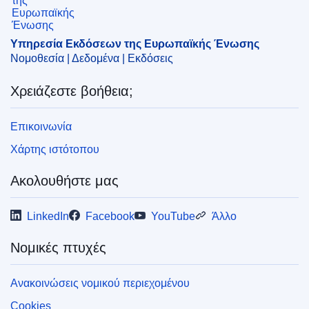
CELEX : 52025SA0018(01)
ELI :
C/2025/4949/oj
Υπηρεσία Εκδόσεων της Ευρωπαϊκής Ένωσης
Νομοθεσία | Δεδομένα | Εκδόσεις
OJ : C_202504949
Χρειάζεστε βοήθεια;
pdfa2a
Εμφάνιση όλων των τευχών αυτής της σειράς
Επικοινωνία
Χάρτης ιστότοπου
Ακολουθήστε μας
LinkedIn
Facebook
YouTube
Άλλο
Νομικές πτυχές
Ανακοινώσεις νομικού περιεχομένου
Cookies