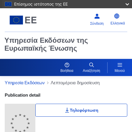
Επίσημος ιστότοπος της ΕΕ
Ελληνικά
Σύνδεση
Υπηρεσία Εκδόσεων της
Ευρωπαϊκής Ένωσης
Βοήθεια
Αναζήτηση
Μενού
Υπηρεσία Εκδόσεων
Λεπτομέρεια δημοσίευση
Publication Detail Actions Portlet
Publication detail
Τηλεφόρτωση