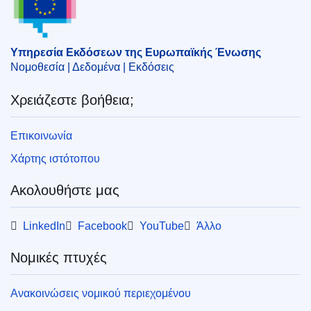
κρατικές ενισχύσεις
,
χρηματοπιστωτικές υπηρεσίες
CELEX : 52025AS115809
Υπηρεσία Εκδόσεων της Ευρωπαϊκής Ένωσης
ELI :
C/2025/301/oj
Νομοθεσία | Δεδομένα | Εκδόσεις
OJ : C_202500301
Χρειάζεστε βοήθεια;
IMMC : C(2024)7524/3796748
Επικοινωνία
pdfa2a
Χάρτης ιστότοπου
Εμφάνιση όλων των τευχών αυτής της σειράς
Ακολουθήστε μας
LinkedIn
Facebook
YouTube
Άλλο
Νομικές πτυχές
Ανακοινώσεις νομικού περιεχομένου