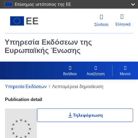
Επίσημος ιστότοπος της ΕΕ
Ελληνικά
Σύνδεση
Υπηρεσία Εκδόσεων της
Ευρωπαϊκής Ένωσης
Βοήθεια
Αναζήτηση
Μενού
Υπηρεσία Εκδόσεων
Λεπτομέρεια δημοσίευση
Publication Detail Actions Portlet
Publication detail
Τηλεφόρτωση