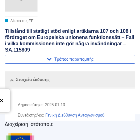
Δίκαιο της ΕΕ
Tillstånd till statligt stöd enligt artiklarna 107 och 108 i
fördraget om Europeiska unionens funktionssätt – Fall
i vilka kommissionen inte gör några invändningar –
SA.115809
Τρόπος παραπομπής
Στοιχεία έκδοσης
Δημοσιεύτηκε:
2025-01-10
Συντάκτης/-ες:
Γενική Διεύθυνση Ανταγωνισμού
(
Ευρωπαϊκή Επιτροπή
)
,
Ευρωπαϊκή Επιτροπή
Διαχείριση ιστότοπου:
Υπηρεσία Εκδόσεων της Ευρωπαϊκής Ένωσης
Θέμα:
έλεγχος των κρατικών ενισχύσεων
,
Ιρλανδία
,