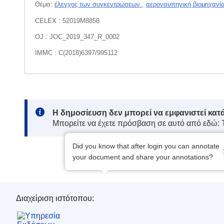
Θέμα:
έλεγχος των συγκεντρώσεων
,
αεροναυπηγική βιομηχανί
CELEX : 52019M8858
OJ : JOC_2019_347_R_0002
IMMC : C(2018)6397/995112
Note:
Η δημοσίευση δεν μπορεί να εμφανιστεί κατ
Μπορείτε να έχετε πρόσβαση σε αυτό από εδώ:
Did you know that after login you can annotate
your document and share your annotations?
Διαχείριση ιστότοπου:
Υπηρεσία Εκδόσεων της Ευρωπαϊκής Ένωση