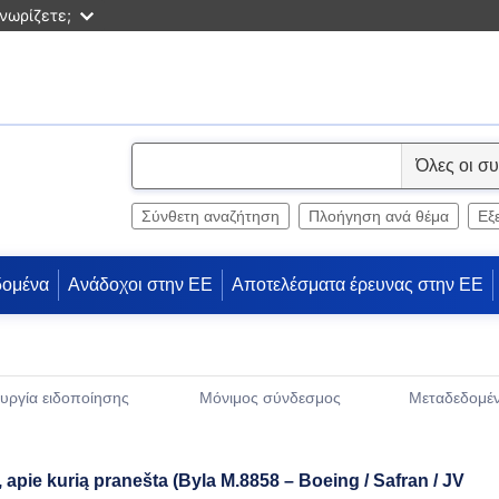
νωρίζετε;
S
e
l
Σύνθετη αναζήτηση
Πλοήγηση ανά θέμα
Εξ
e
c
δομένα
Ανάδοχοι στην ΕΕ
Αποτελέσματα έρευνας στην ΕΕ
t
υργία ειδοποίησης
Μόνιμος σύνδεσμος
Μεταδεδομέ
(Ανοίγει νέο παρ
 apie kurią pranešta (Byla M.8858 – Boeing / Safran / JV