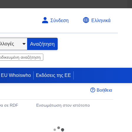
Σύνδεση
Ελληνικά
Αναζήτηση
ειδικευμένη αναζήτηση
EU Whoiswho
Εκδόσεις της ΕΕ
Βοήθεια
να σε RDF
Eνσωμάτωση στον ιστότοπο
άθυρο)