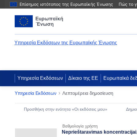
Επίσημος ιστότοπος της Ευρωπαϊκής Ένωσης
Πώς το γ
Υπηρεσία Εκδόσεων της Ευρωπαϊκής Ένωσης
Υπηρεσία Εκδόσεων
Δίκαιο της ΕΕ
Ευρωπαϊκά δε
Υπηρεσία Εκδόσεων
Λεπτομέρεια δημοσίευση
Publication Detail Actions Portlet
Προσθήκη στην ενότητα «Οι εκδόσεις μου»
Δημιο
Βαθμολογία χρήστη
Neprieštaravimas koncentracijai,