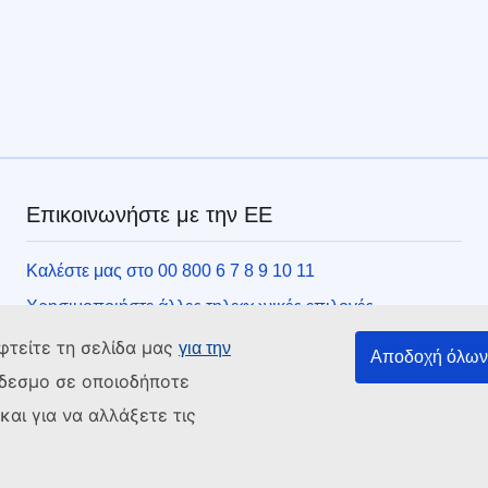
Επικοινωνήστε με την ΕΕ
Καλέστε μας στο 00 800 6 7 8 9 10 11
Χρησιμοποιήστε άλλες τηλεφωνικές επιλογές
Γράψτε μας μέσω της φόρμας επικοινωνίας
φτείτε τη σελίδα μας
για την
Αποδοχή όλων 
Συναντήστε μας σε ένα από τα κέντρα της ΕΕ
νδεσμο σε οποιοδήποτε
αι για να αλλάξετε τις