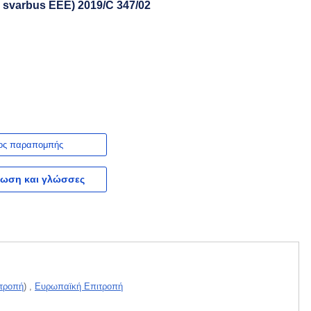
as svarbus EEE) 2019/C 347/02
ος παραπομπής
ωση και γλώσσες
τροπή
)
,
Ευρωπαϊκή Επιτροπή