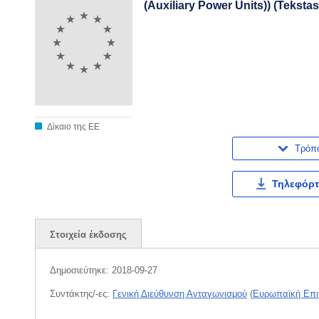
(Auxiliary Power Units)) (Tekst
Δίκαιο της ΕΕ
Τρόπ
Τηλεφόρτ
Στοιχεία έκδοσης
Δημοσιεύτηκε:
2018-09-27
Συντάκτης/-ες:
Γενική Διεύθυνση Ανταγωνισμού
(
Ευρωπαϊκή Επι