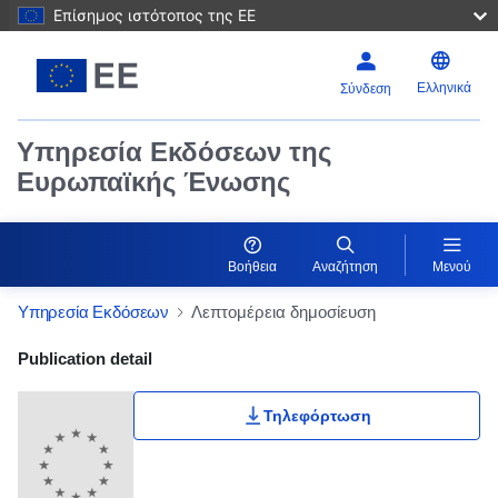
Επίσημος ιστότοπος της ΕΕ
Ελληνικά
Σύνδεση
Υπηρεσία Εκδόσεων της
Ευρωπαϊκής Ένωσης
Βοήθεια
Αναζήτηση
Μενού
Υπηρεσία Εκδόσεων
Λεπτομέρεια δημοσίευση
Publication Detail Actions Portlet
Publication detail
Τηλεφόρτωση