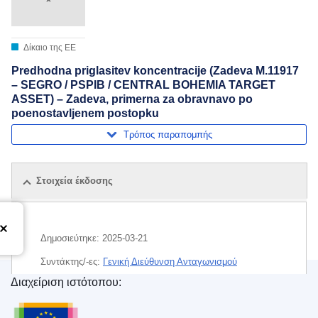
Δίκαιο της ΕΕ
Predhodna priglasitev koncentracije (Zadeva M.11917
– SEGRO / PSPIB / CENTRAL BOHEMIA TARGET
ASSET) – Zadeva, primerna za obravnavo po
poenostavljenem postopku
Τρόπος παραπομπής
Στοιχεία έκδοσης
Δημοσιεύτηκε:
2025-03-21
Συντάκτης/-ες:
Γενική Διεύθυνση Ανταγωνισμού
(
Ευρωπαϊκή Επιτροπή
)
,
Ευρωπαϊκή Επιτροπή
Διαχείριση ιστότοπου:
Υπηρεσία Εκδόσεων της Ευρωπαϊκής Ένωσης
Θέμα:
έλεγχος των συγκεντρώσεων
,
ακίνητη περιουσία