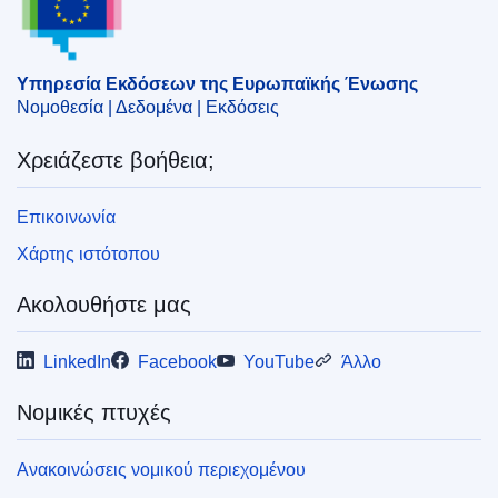
,
διαχείριση υλικού
,
ενοικίαση ακινήτου
,
εταιρεία
επενδύσεων
,
οικονομική συγκέντρωση
,
Τσεχία
CELEX : 52025M11917
Υπηρεσία Εκδόσεων της Ευρωπαϊκής Ένωσης
Νομοθεσία | Δεδομένα | Εκδόσεις
ELI :
C/2025/1828/oj
OJ : C_202501828
Χρειάζεστε βοήθεια;
IMMC : PUB(2025)279/3993188
Επικοινωνία
pdfa2a
Χάρτης ιστότοπου
Εμφάνιση όλων των τευχών αυτής της σειράς
Ακολουθήστε μας
LinkedIn
Facebook
YouTube
Άλλο
Νομικές πτυχές
Ανακοινώσεις νομικού περιεχομένου