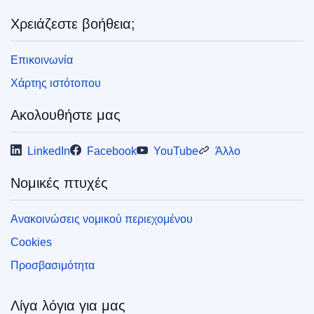
ELI :
reg_impl/2025/1084/oj
Χρειάζεστε βοήθεια;
OJ : L_202501084
IMMC : C(2025)3309/4095808
Επικοινωνία
Χάρτης ιστότοπου
pdfa2a
Ακολουθήστε μας
Εμφάνιση όλων των τευχών αυτής της σειράς
LinkedIn
Facebook
YouTube
Άλλο
Νομικές πτυχές
Ανακοινώσεις νομικού περιεχομένου
Cookies
Προσβασιμότητα
Λίγα λόγια για μας