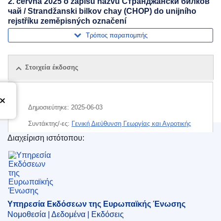
2. června 2025 o zápisu názvu Странджански билков
чай / Strandžanski bilkov chay (CHOP) do unijního
rejstříku zeměpisných označení
Τρόπος παραπομπής
Στοιχεία έκδοσης
Δημοσιεύτηκε:
2025-06-03
Συντάκτης/-ες:
Γενική Διεύθυνση Γεωργίας και Αγροτικής
Ανάπτυξης
(
Ευρωπαϊκή Επιτροπή
)
,
Ευρωπαϊκή
Διαχείριση ιστότοπου:
Επιτροπή
Υπηρεσία Εκδόσεων της Ευρωπαϊκής Ένωσης
Θέμα:
Βουλγαρία
,
Ελλάδα
,
επισήμανση
,
ονομασία
προέλευσης
,
ονομασία του προϊόντος
,
περιοχή
Μπουργάς
,
τσάι
Υπηρεσία Εκδόσεων της Ευρωπαϊκής Ένωσης
CELEX : 32025R1084
Νομοθεσία | Δεδομένα | Εκδόσεις