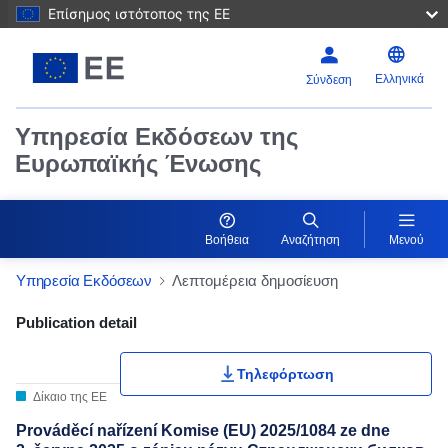
Επίσημος ιστότοπος της ΕΕ
Ελληνικά
Σύνδεση
Υπηρεσία Εκδόσεων της
Ευρωπαϊκής Ένωσης
Βοήθεια
Αναζήτηση
Μενού
Υπηρεσία Εκδόσεων
Λεπτομέρεια δημοσίευση
Publication Detail Actions Portlet
Publication detail
Τηλεφόρτωση
Δίκαιο της ΕΕ
Prováděcí nařízení Komise (EU) 2025/1084 ze dne