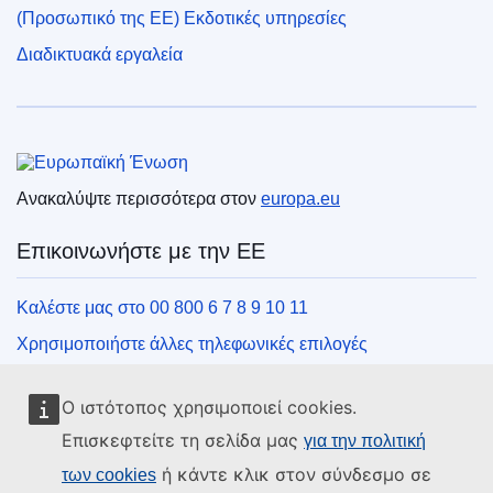
(Προσωπικό της ΕΕ) Εκδοτικές υπηρεσίες
Διαδικτυακά εργαλεία
Ευρωπαϊκή Ένωση
Ανακαλύψτε περισσότερα στον
europa.eu
Επικοινωνήστε με την ΕΕ
Καλέστε μας στο 00 800 6 7 8 9 10 11
Χρησιμοποιήστε άλλες τηλεφωνικές επιλογές
Γράψτε μας μέσω της φόρμας επικοινωνίας
Ο ιστότοπος χρησιμοποιεί cookies.
Συναντήστε μας σε ένα από τα κέντρα της ΕΕ
Επισκεφτείτε τη σελίδα μας
για την πολιτική
ή κάντε κλικ στον σύνδεσμο σε
των cookies
Μέσα κοινωνικής δικτύωσης