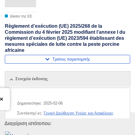
Δίκαιο της ΕΕ
Règlement d’exécution (UE) 2025/268 de la
Commission du 4 février 2025 modifiant l’annexe I du
règlement d’exécution (UE) 2023/594 établissant des
mesures spéciales de lutte contre la peste porcine
africaine
Τρόπος παραπομπής
Στοιχεία έκδοσης
Δημοσιεύτηκε:
2025-02-06
Συντάκτης/-ες:
Γενική Διεύθυνση Υγείας και Ασφάλειας
των Τροφίμων
(
Ευρωπαϊκή Επιτροπή
)
,
Ευρωπαϊκή
Υπηρεσία Εκδόσεων της Ευρω
Διαχείριση ιστότοπου:
Επιτροπή