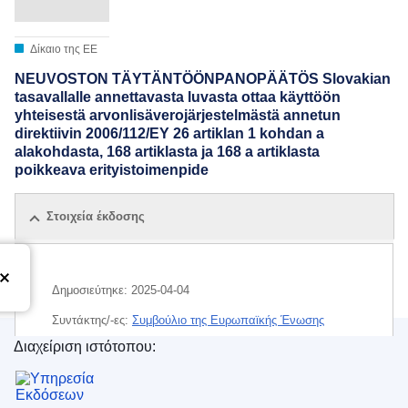
Δίκαιο της ΕΕ
NEUVOSTON TÄYTÄNTÖÖNPANOPÄÄTÖS Slovakian
tasavallalle annettavasta luvasta ottaa käyttöön
yhteisestä arvonlisäverojärjestelmästä annetun
direktiivin 2006/112/EY 26 artiklan 1 kohdan a
alakohdasta, 168 artiklasta ja 168 a artiklasta
poikkeava erityistoimenpide
Στοιχεία έκδοσης
Δημοσιεύτηκε:
2025-04-04
Συντάκτης/-ες:
Συμβούλιο της Ευρωπαϊκής Ένωσης
Διαχείριση ιστότοπου:
IMMC : ST 7285 2025 INIT
Υπηρεσία Εκδόσεων της Ευρωπαϊκής Ένωσης