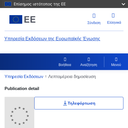
Επίσημος ιστότοπος της ΕΕ
Ελληνικά
Σύνδεση
Υπηρεσία Εκδόσεων της Ευρωπαϊκής Ένωσης
Βοήθεια
Αναζήτηση
Μενού
Υπηρεσία Εκδόσεων
Λεπτομέρεια δημοσίευση
Publication Detail Actions Portlet
Publication detail
Βαθμολογία χρήστη
Τηλεφόρτωση