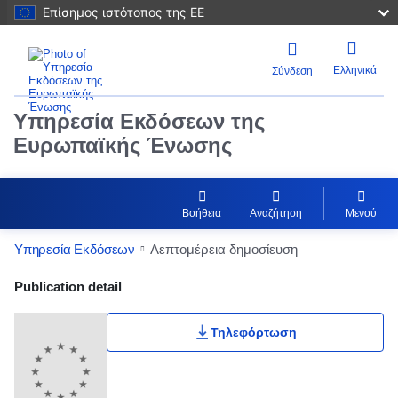
Επίσημος ιστότοπος της ΕΕ
Ελληνικά
Σύνδεση
Υπηρεσία Εκδόσεων της
Ευρωπαϊκής Ένωσης
Βοήθεια
Αναζήτηση
Μενού
Υπηρεσία Εκδόσεων
Λεπτομέρεια δημοσίευση
Publication Detail Actions Portlet
Publication detail
Τηλεφόρτωση