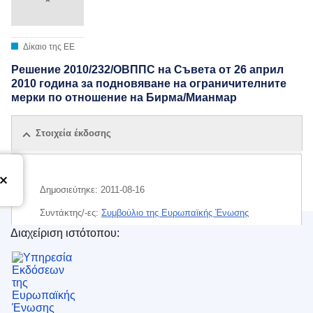
Δίκαιο της ΕΕ
Решение 2010/232/ОВППС на Съвета от 26 април
2010 година за подновяване на ограничителните
мерки по отношение на Бирма/Мианмар
Στοιχεία έκδοσης
Δημοσιεύτηκε:
2011-08-16
Συντάκτης/-ες:
Συμβούλιο της Ευρωπαϊκής Ένωσης
Διαχείριση ιστότοπου:
CELEX : 02010D0232-20110816
Υπηρεσία Εκδόσεων της Ευρωπαϊκής Ένωσης
ELI :
dec/2010/232/2011-08-16