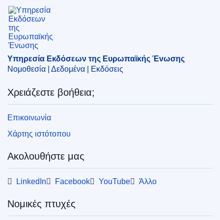
Θέμα:
δοκιμή
,
επιστημονική έρευνα
,
θεραπευτική
,
Υπηρεσία Εκδόσεων της Ευρωπαϊκής Ένωσης
πειράματα στον άνθρωπο
,
προσέγγιση των νομοθεσιών
,
φάρμακο
CELEX : 52000AP0349
Υπηρεσία Εκδόσεων της Ευρωπαϊκής Ένωσης
Νομοθεσία | Δεδομένα | Εκδόσεις
Χρειάζεστε βοήθεια;
Επικοινωνία
Χάρτης ιστότοπου
Ακολουθήστε μας
LinkedIn
Facebook
YouTube
Άλλο
Νομικές πτυχές