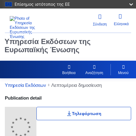
Επίσημος ιστότοπος της ΕΕ
Ελληνικά
Σύνδεση
Υπηρεσία Εκδόσεων της
Ευρωπαϊκής Ένωσης
Βοήθεια
Αναζήτηση
Μενού
Υπηρεσία Εκδόσεων
Λεπτομέρεια δημοσίευση
Publication Detail Actions Portlet
Publication detail
Τηλεφόρτωση