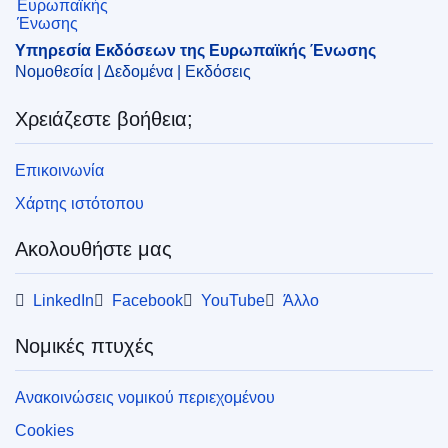
CELEX : 52024XX06541
ELI :
C/2024/6541/oj
Υπηρεσία Εκδόσεων της Ευρωπαϊκής Ένωσης
Νομοθεσία | Δεδομένα | Εκδόσεις
OJ : C_202406541
Χρειάζεστε βοήθεια;
pdfa2a
Εμφάνιση όλων των τευχών αυτής της σειράς
Επικοινωνία
Χάρτης ιστότοπου
Ακολουθήστε μας
LinkedIn
Facebook
YouTube
Άλλο
Νομικές πτυχές
Ανακοινώσεις νομικού περιεχομένου
Cookies