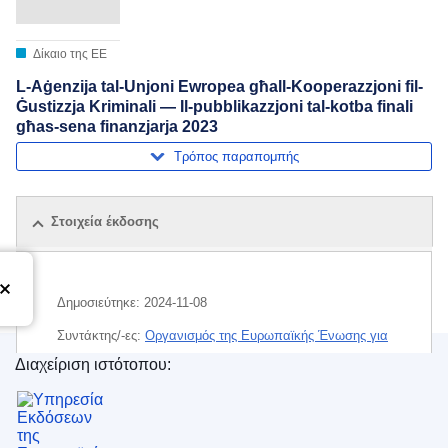
Δίκαιο της ΕΕ
L-Aġenzija tal-Unjoni Ewropea għall-Kooperazzjoni fil-
Ġustizzja Kriminali — Il-pubblikazzjoni tal-kotba finali
għas-sena finanzjarja 2023
Τρόπος παραπομπής
Στοιχεία έκδοσης
Δημοσιεύτηκε:
2024-11-08
Συντάκτης/-ες:
Οργανισμός της Ευρωπαϊκής Ένωσης για
τη Συνεργασία στον Τομέα της Ποινικής Δικαιοσύνης
Διαχείριση ιστότοπου:
(
Όργανο ή οργανισμός της ΕΕ
)
Υπηρεσία Εκδόσεων της Ευρωπαϊκής Ένωσης
Θέμα:
δημοσιότητα των λογαριασμών
,
οικονομικό έτος