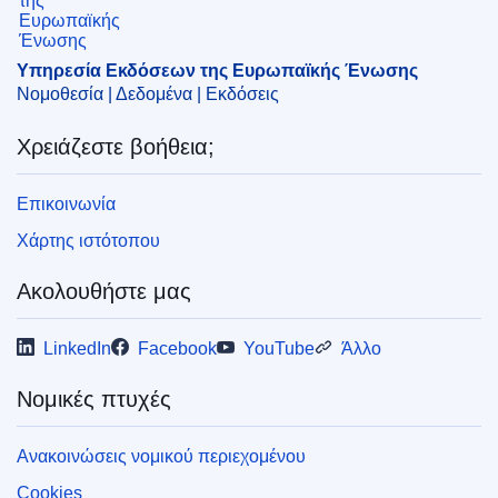
CELEX : 52024XX06541
ELI :
C/2024/6541/oj
Υπηρεσία Εκδόσεων της Ευρωπαϊκής Ένωσης
Νομοθεσία | Δεδομένα | Εκδόσεις
OJ : C_202406541
Χρειάζεστε βοήθεια;
pdfa2a
Εμφάνιση όλων των τευχών αυτής της σειράς
Επικοινωνία
Χάρτης ιστότοπου
Ακολουθήστε μας
LinkedIn
Facebook
YouTube
Άλλο
Νομικές πτυχές
Ανακοινώσεις νομικού περιεχομένου
Cookies