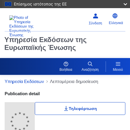
Επίσημος ιστότοπος της ΕΕ
Ελληνικά
Σύνδεση
Υπηρεσία Εκδόσεων της
Ευρωπαϊκής Ένωσης
Βοήθεια
Αναζήτηση
Μενού
Υπηρεσία Εκδόσεων
Λεπτομέρεια δημοσίευση
Publication Detail Actions Portlet
Publication detail
Τηλεφόρτωση