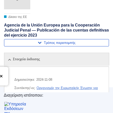
Δίκαιο της ΕΕ
Agencia de la Unión Europea para la Cooperación
Judicial Penal — Publicación de las cuentas definitivas
del ejercicio 2023
Τρόπος παραπομπής
Στοιχεία έκδοσης
Δημοσιεύτηκε:
2024-11-08
Συντάκτης/-ες:
Οργανισμός της Ευρωπαϊκής Ένωσης για
τη Συνεργασία στον Τομέα της Ποινικής Δικαιοσύνης
Διαχείριση ιστότοπου:
(
Όργανο ή οργανισμός της ΕΕ
)
Υπηρεσία Εκδόσεων της Ευρωπαϊκής Ένωσης
Θέμα:
δημοσιότητα των λογαριασμών
,
οικονομικό έτος