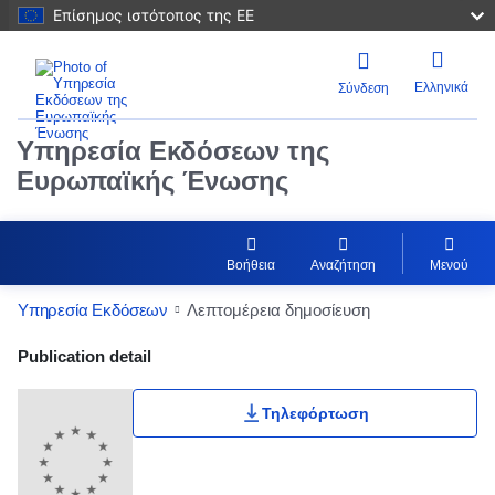
Επίσημος ιστότοπος της ΕΕ
Ελληνικά
Σύνδεση
Υπηρεσία Εκδόσεων της
Ευρωπαϊκής Ένωσης
Βοήθεια
Αναζήτηση
Μενού
Υπηρεσία Εκδόσεων
Λεπτομέρεια δημοσίευση
Publication Detail Actions Portlet
Publication detail
Τηλεφόρτωση