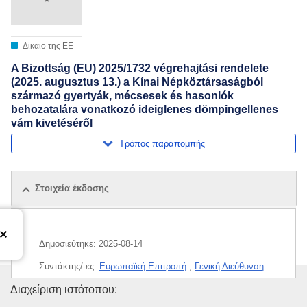
Δίκαιο της ΕΕ
A Bizottság (EU) 2025/1732 végrehajtási rendelete
(2025. augusztus 13.) a Kínai Népköztársaságból
származó gyertyák, mécsesek és hasonlók
behozatalára vonatkozó ideiglenes dömpingellenes
vám kivetéséről
Τρόπος παραπομπής
Στοιχεία έκδοσης
Δημοσιεύτηκε:
2025-08-14
Συντάκτης/-ες:
Ευρωπαϊκή Επιτροπή
,
Γενική Διεύθυνση
Εμπορίου και Οικονομικής Ασφάλειας
(
Ευρωπαϊκή
Υπηρεσία Εκδόσεων της Ευρω
Διαχείριση ιστότοπου:
Επιτροπή
)